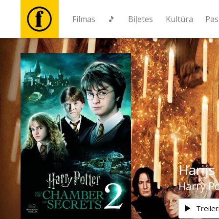
Filmas
🎵
Biļetes
Kultūra
Pas
Filmas
🎵
Biļetes
Kultūra
Harijs
Pasākumi
Harry Po
Ziņas
Treiler