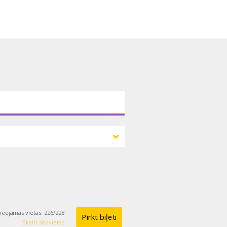
ieejamās vietas
:
226
/
228
Pirkt biļeti
Skatīt sēdvietas