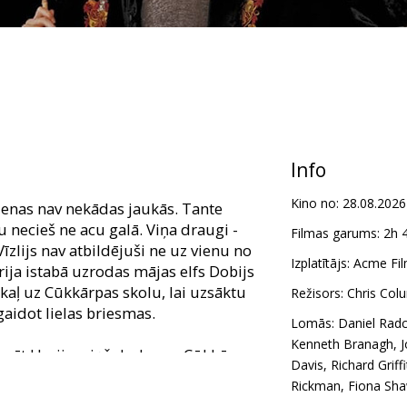
Info
Kino no:
28.08.2026
enas nav nekādas jaukās. Tante
u necieš ne acu galā. Viņa draugi -
Filmas garums:
2h 
lijs nav atbildējuši ne uz vienu no
Izplatītājs:
Acme Fil
rija istabā uzrodas mājas elfs Dobijs
kaļ uz Cūkkārpas skolu, lai uzsāktu
Režisors:
Chris Col
gaidot lielas briesmas.
Lomās:
Daniel Radcl
Kenneth Branagh
,
J
turēt Hariju, viņš dodas uz Cūkkārpu,
Davis
,
Richard Griff
lāt ļauno spēku, kas ir apsēdis skolu
Rickman
,
Fiona Sh