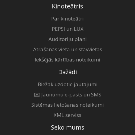
Kinoteātris
Par kinoteātri
PEPSI un LUX
Auditoriju plāni
Atrašanās vieta un stāvvietas
Iekšējās kārtības noteikumi
Dažādi
Biežāk uzdotie jautājumi
✉️ Jaunumu e-pasts un SMS
Sistēmas lietošanas noteikumi
XML serviss
Seko mums