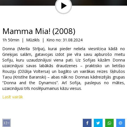
Dāvanu
kartes
Uzkodas
Mamma Mia! (2008)
1h 50min
|
Mūzikls
|
Kino no:
31.08.2024
B2B
Donna (Merila Strīpa), kurai pieder neliela viesnīciņa kādā no
Grieķijas salām, gatavojas izdot pie vīra savu apburošo meitu
Kino
Sofiju, kuru uzaudzinājusi viena pati. Uz Sofijas kāzām Donna
uzaicinājusi savas labākās draudzenes – praktisko un lietišķo
Klubs
Rouziju (Džūlija Voltersa) un bagāto un vairākas reizes šķīrušos
Taņu (Kristīne Baranski) – abas nāk no Donnas kādreizējās grupas
“Donna and the Dynamos”. Arī Sofija, paslepus no mātes,
uzaicinājusi trīs noslēpumainus kāzu viesus.
Lasīt vairāk
Cerot uzzināt patiesību par to, kas ir viņas īstais tēvs, Sofija
uzaicinājusi uz kāzām trīs senus Donnas draugus (par kuriem viņa
uzzinājusi no mātes jaunības dienās rakstītās dienasgrāmatas),
kuri šajā Vidusjūras salā pēdējo reizi ciemojušies pirms 20 gadiem.
24 neprātīgās, haosa un humora pilnās stundās šajā salā dzims