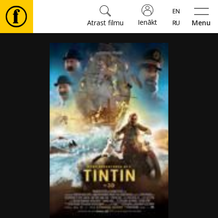
Ienākt
Atrast filmu
Menu
Filmas
🎵
Biļetes
Kultūra
Pasākumi
Ziņas