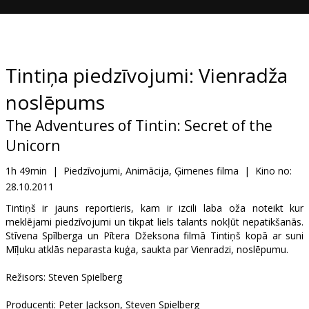
Dāvanu
kartes
Uzkodas
Tintiņa piedzīvojumi: Vienradža
noslēpums
B2B
The Adventures of Tintin: Secret of the
Kino
Unicorn
Klubs
1h 49min
|
Piedzīvojumi, Animācija, Ģimenes filma
|
Kino no:
28.10.2011
Tintiņš ir jauns reportieris, kam ir izcili laba oža noteikt kur
meklējami piedzīvojumi un tikpat liels talants nokļūt nepatikšanās.
Stīvena Spīlberga un Pītera Džeksona filmā Tintiņš kopā ar suni
Mīļuku atklās neparasta kuģa, saukta par Vienradzi, noslēpumu.
Režisors: Steven Spielberg
Producenti: Peter Jackson, Steven Spielberg