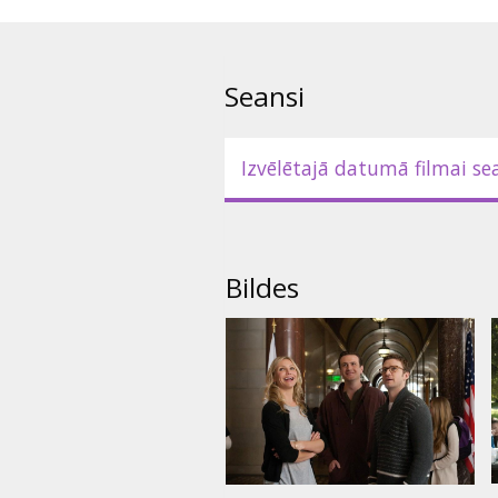
Phyllis Smith
Režisors: Jake Kasdan
Seansi
Filma angļu valodā ar subtitrie
Izvēlētajā datumā filmai se
Bildes