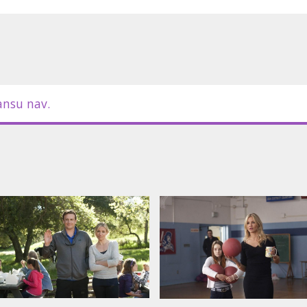
m latviešu un krievu valodā.
ansu nav.