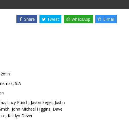
Share
Tweet
WhatsApp
E-mail
32min
nemas, SIA
an
iaz
,
Lucy Punch
,
Jason Segel
,
Justin
 Smith
,
John Michael Higgins
,
Dave
nte
,
Kaitlyn Dever