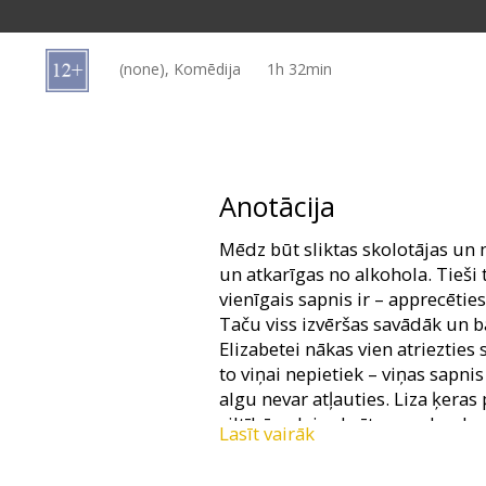
Dāvanu
kartes
(none), Komēdija
1h 32min
Uzkodas
B2B
Anotācija
Kino
Mēdz būt sliktas skolotājas un m
Klubs
un atkarīgas no alkohola. Tieši t
vienīgais sapnis ir – apprecēties
Taču viss izvēršas savādāk un ba
Elizabetei nākas vien atriezties s
to viņai nepietiek – viņas sapnis
algu nevar atļauties. Liza ķera
viltībām, lai sakrātu naudu plast
Lasīt vairāk
Lomās: Cameron Diaz, Lucy Punc