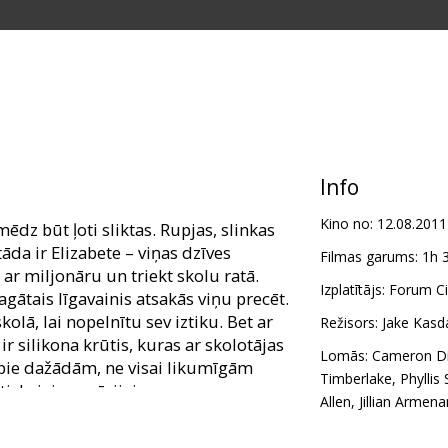
Info
Kino no:
12.08.2011
ēdz būt ļoti sliktas. Rupjas, slinkas
āda ir Elizabete – viņas dzīves
Filmas garums:
1h 
 ar miljonāru un triekt skolu ratā.
Izplatītājs:
Forum Ci
gātais līgavainis atsakās viņu precēt.
kolā, lai nopelnītu sev iztiku. Bet ar
Režisors:
Jake Kasd
 ir silikona krūtis, kuras ar skolotājas
Lomās:
Cameron D
s pie dažādām, ne visai likumīgām
Timberlake
,
Phyllis
iskajai operācijai.
Allen
,
Jillian Armena
h, Jason Segel, Justin Timberlake,