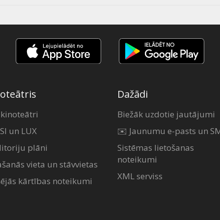
oteātris
Dažādi
 kinoteātri
Biežāk uzdotie jautājumi
SI un LUX
✉️ Jaunumu e-pasts un S
itoriju plāni
Sistēmas lietošanas
noteikumi
ašanās vieta un stāvvietas
XML serviss
šējās kārtības noteikumi