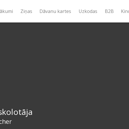
ākumi
Ziņas
Dāvanu kartes
Uzkodas
B2B
Kin
 skolotāja
cher