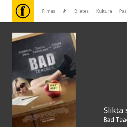
Filmas
🎵
Biļetes
Kultūra
Pas
Filmas
🎵
Biļetes
Kultūra
Pasākumi
Sliktā
Ziņas
Bad Tea