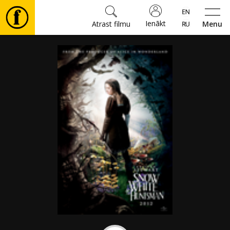
Ienākt
Atrast filmu
Menu
Filmas
🎵
Biļetes
Kultūra
Pasākumi
Ziņas