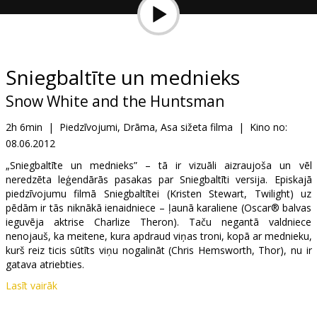
Dāvanu
kartes
Uzkodas
Sniegbaltīte un mednieks
Snow White and the Huntsman
B2B
2h 6min
|
Piedzīvojumi, Drāma, Asa sižeta filma
|
Kino no:
08.06.2012
Kino
Klubs
„Sniegbaltīte un mednieks” – tā ir vizuāli aizraujoša un vēl
neredzēta leģendārās pasakas par Sniegbaltīti versija. Episkajā
piedzīvojumu filmā Sniegbaltītei (Kristen Stewart, Twilight) uz
pēdām ir tās niknākā ienaidniece – ļaunā karaliene (Oscar® balvas
ieguvēja aktrise Charlize Theron). Taču negantā valdniece
nenojauš, ka meitene, kura apdraud viņas troni, kopā ar mednieku,
kurš reiz ticis sūtīts viņu nogalināt (Chris Hemsworth, Thor), nu ir
gatava atriebties.
Lasīt vairāk
Rūķus filmā atveido Ian McShane, Bob Hoskins, Nick Frost and
Toby Jones un citi.