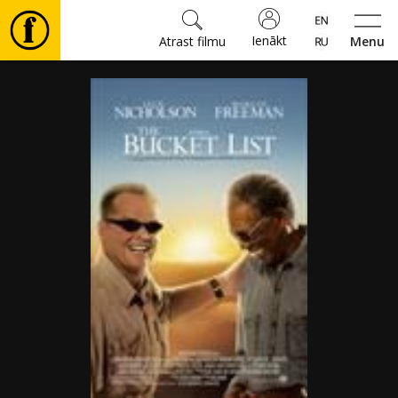
Ienākt
Atrast filmu
Menu
Filmas
🎵
Biļetes
Kultūra
Pasākumi
Ziņas