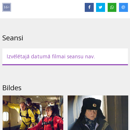
Filma angļu valodā ar subtitriem latviešu un krievu valodā.
Izplatītājs:
Warner Bros. Pictures International
Seansi
Izvēlētajā datumā filmai seansu nav.
Bildes