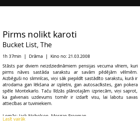
Dāvanu
kartes
Uzkodas
Pirms nolikt karoti
Bucket List, The
B2B
1h 37min
|
Drāma
|
Kino no:
21.03.2008
Kino
Stāsts par diviem neizdziedināmiem pensijas vecuma vīriem, kuri
pirms nāves sastāda sarakstu ar savām pēdējām vēlmēm.
Klubs
Aizbēguši no slimnīcas, viņi sāk piepildīt sastādīto sarakstu, kurā ir
atrodama gan lēkšana ar izpletni, gan autosacīkstes, gan pokera
spēle Montekarlo. Taču līdzās plānotajām izpriecām, viņi saprot,
ka galvenais uzdevums tomēr ir izdarīt visu, lai labotu savas
attiecības ar tuviniekiem.
Lomās: Jack Nicholson, Morgan Freeman
Lasīt vairāk
Režisors: Rob Reiner