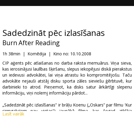
Dāvanu
kartes
Uzkodas
Sadedzināt pēc izlasīšanas
Burn After Reading
B2B
1h 38min
|
Komēdija
|
Kino no:
10.10.2008
Kino
CIP aģents pēc atlaišanas no darba raksta memuārus. Viņa sieva,
kas ierosinājusi laulības šķiršanu, slepus iekopējusi diskā pierakstus
Klubs
un iedevusi advokātei, lai viņa atrastu ko kompromitējošu. Taču
advokāte nejauši atstāj disku sporta zāles sieviešu ģērbtuvē, kur
darbinieki to atrod. Pieņemot, ka disks satur ārkārtīgi slepenu
informāciju, viņi nolemj informāciju pārdot...
„Sadedzināt pēc izlasīšanas” ir brāļu Koenu („Oskars” par filmu ‘Kur
sirmgalvjiem nav vietas”) jaunākā filma, kas šogad atklāja
Lasīt vairāk
Venēcijas kinofestivālu. Komēdija, ar kuru Koeni atgriežas pie
„Lielais Lebovskis” stila, var lepoties ar izcilu aktieru ansambli –
Džordžs Klūnijs, Breds Pits, Tilda Svintone u.c.