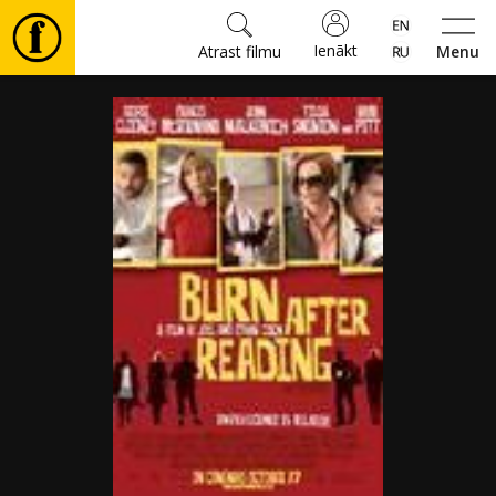
Ienākt
Atrast filmu
Menu
Filmas
🎵
Biļetes
Kultūra
Pasākumi
Ziņas