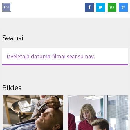
Lomās: Brad Pitt, George Clooney, John Malkovich, Tilda Swinton,
Frances McDormand
Režisors: Ethan Coen, Joel Coen
Seansi
Scenārijs: Ethan Coen, Joel Coen
Filma angļu valodā ar subtitriem latviešu un krievu valodā.
Izvēlētajā datumā filmai seansu nav.
Izplatītājs:
Acme Film SIA
Bildes