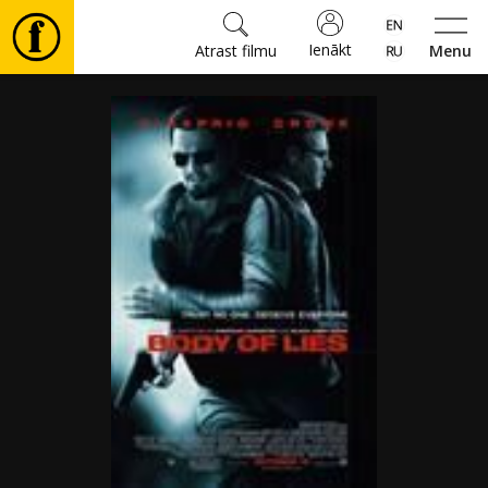
Ienākt
Atrast filmu
Menu
Filmas
🎵
Biļetes
Kultūra
Pasākumi
Ziņas