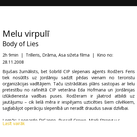
Dāvanu
kartes
Uzkodas
Melu virpulī
Body of Lies
B2B
2h 9min
|
Trilleris, Drāma, Asa sižeta filma
|
Kino no:
28.11.2008
Kino
Klubs
Bijušais žurnālists, bet šobrīd CIP slepenais aģents Rodžers Feris
tiek nosūtīts uz Jordāniju sadzīt pēdas vienam no teroristu
organizācijas vadītājiem. Taču izstrādātais plāns sastopas ar lielu
pretestību no rafinētā CIP veterāna Eda Hofmana un Jordānijas
izlūkdienesta vadības puses. Rodžeram ir jāatrod atbildi uz
jautājumu – cik lielā mēra ir iespējams uzticēties šiem cilvēkiem,
saglabājot operāciju slepenībā un neradīt draudus savai dzīvībai.
Lomās: Leonardo DiCaprio, Russell Crowe, Mark Strong u.c.
Lasīt vairāk
Režisors: Ridley Scott