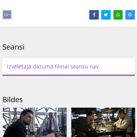
Filma angļu valodā ar subtitriem latviešu un krievu valodā.
Izplatītājs:
Forum Cinemas, SIA
Režisors:
Ridley Scott
Lomās:
Leonardo DiCaprio
,
Russell Crowe
,
Mark Strong
,
Seansi
Golshifteh Farahani
,
Oscar Isaac
,
Ali Suliman
,
Alon Aboutboul
,
Vince Colosimo
,
Simon McBurney
,
Mehdi Nebbou
Izvēlētajā datumā filmai seansu nav.
Bildes