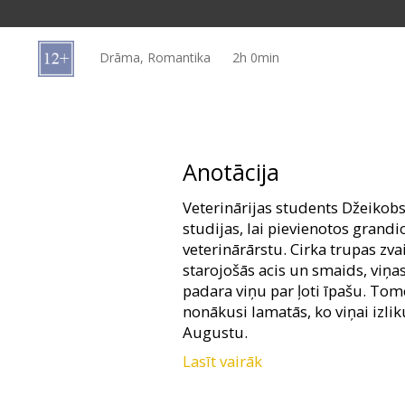
Dāvanu
kartes
Drāma, Romantika
2h 0min
Uzkodas
B2B
Anotācija
Kino
Veterinārijas students Džeikob
Klubs
studijas, lai pievienotos grandi
veterinārārstu. Cirka trupas zv
starojošās acis un smaids, viņa
padara viņu par ļoti īpašu. Tomēr
nonākusi lamatās, ko viņai izlik
Augustu.
Lasīt vairāk
Džeikobs un Marlēna iemīl vien
šķēršļu, tostarp arī harizmātisk