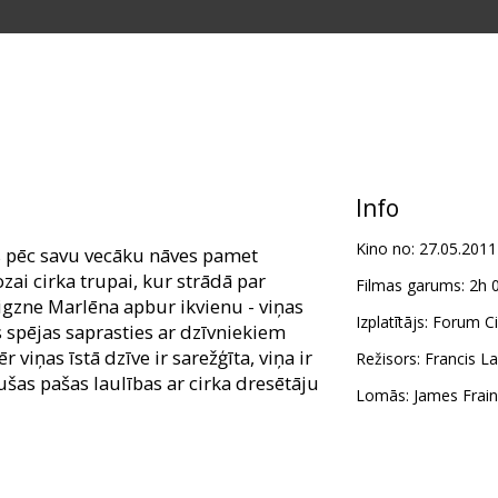
Info
Kino no:
27.05.2011
s pēc savu vecāku nāves pamet
ozai cirka trupai, kur strādā par
Filmas garums:
2h 
aigzne Marlēna apbur ikvienu - viņas
Izplatītājs:
Forum Ci
s spējas saprasties ar dzīvniekiem
 viņas īstā dzīve ir sarežģīta, viņa ir
Režisors:
Francis L
ušas pašas laulības ar cirka dresētāju
Lomās:
James Frain
s otru, tomēr viņiem priekšā ir daudz
ais un bīstamais Marlēnas vīrs.