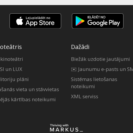
oteātris
Dažādi
 kinoteātri
Biežāk uzdotie jautājumi
SI un LUX
✉️ Jaunumu e-pasts un S
itoriju plāni
Sistēmas lietošanas
noteikumi
ašanās vieta un stāvvietas
XML serviss
šējās kārtības noteikumi