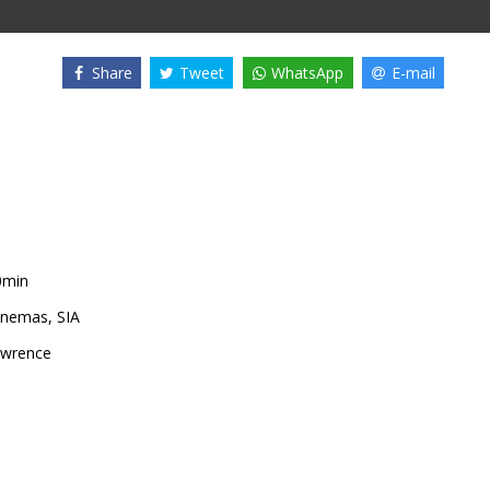
Share
Tweet
WhatsApp
E-mail
0min
nemas, SIA
awrence