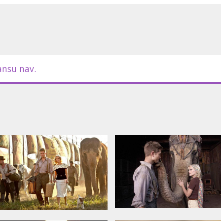
rt Pattinson, Christoph Waltz, Paul
ansu nav.
viem
m latviešu un krievu valodā