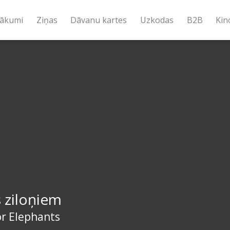
ākumi
Ziņas
Dāvanu kartes
Uzkodas
B2B
Kin
 ziloņiem
or Elephants