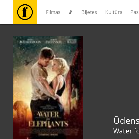
Filmas
🎵
Biļetes
Kultūra
Pas
Filmas
🎵
Biļetes
Kultūra
Pasākumi
Ūdens
Ziņas
Water f