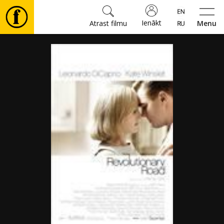
Ienākt
Atrast filmu
Menu
Filmas
🎵
Biļetes
Kultūra
Pasākumi
Ziņas