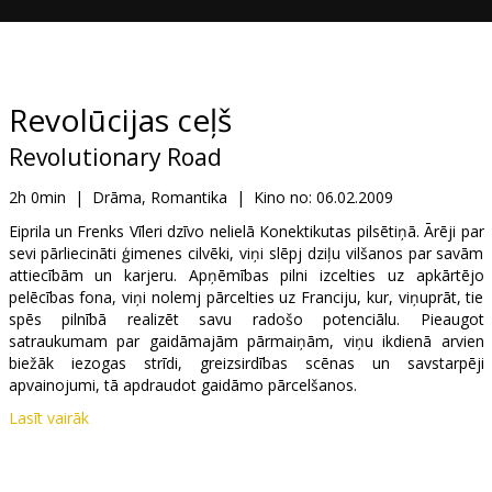
Dāvanu
kartes
Uzkodas
Revolūcijas ceļš
Revolutionary Road
B2B
2h 0min
|
Drāma, Romantika
|
Kino no:
06.02.2009
Kino
Eiprila un Frenks Vīleri dzīvo nelielā Konektikutas pilsētiņā. Ārēji par
sevi pārliecināti ģimenes cilvēki, viņi slēpj dziļu vilšanos par savām
Klubs
attiecībām un karjeru. Apņēmības pilni izcelties uz apkārtējo
pelēcības fona, viņi nolemj pārcelties uz Franciju, kur, viņuprāt, tie
spēs pilnībā realizēt savu radošo potenciālu. Pieaugot
satraukumam par gaidāmajām pārmaiņām, viņu ikdienā arvien
biežāk iezogas strīdi, greizsirdības scēnas un savstarpēji
apvainojumi, tā apdraudot gaidāmo pārcelšanos.
Lasīt vairāk
Galvenajās lomās: Leonardo DiCaprio, Kate Winslet, Kathy Bates
Režisors: Sam Mendes