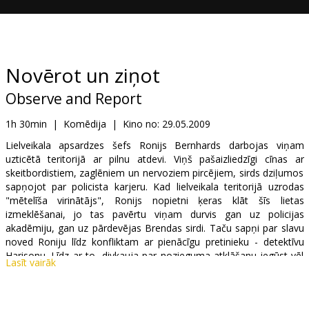
Dāvanu
kartes
Uzkodas
Novērot un ziņot
Observe and Report
B2B
1h 30min
|
Komēdija
|
Kino no:
29.05.2009
Kino
Lielveikala apsardzes šefs Ronijs Bernhards darbojas viņam
uzticētā teritorijā ar pilnu atdevi. Viņš pašaizliedzīgi cīnas ar
Klubs
skeitbordistiem, zaglēniem un nervoziem pircējiem, sirds dziļumos
sapņojot par policista karjeru. Kad lielveikala teritorijā uzrodas
"mētelīša virinātājs", Ronijs nopietni ķeras klāt šīs lietas
izmeklēšanai, jo tas pavērtu viņam durvis gan uz policijas
akadēmiju, gan uz pārdevējas Brendas sirdi. Taču sapņi par slavu
noved Roniju līdz konfliktam ar pienācīgu pretinieku - detektīvu
Harisonu. Līdz ar to, divkauja par nozieguma atklāšanu iegūst vēl
Lasīt vairāk
nebijušus apmērus.
Lomās: Seth Rogen, Anna Faris, Ray Liotta