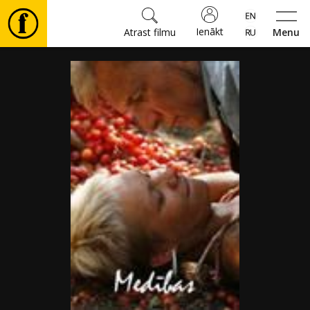
Ienākt
Atrast filmu
Menu
Filmas
🎵
Biļetes
Kultūra
Pasākumi
Ziņas