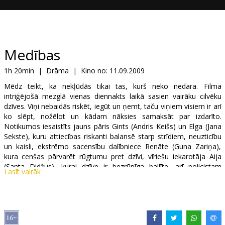
Dāvanu
kartes
Uzkodas
Medības
1h 20min
|
Drāma
|
Kino no:
11.09.2009
B2B
Mēdz teikt, ka nekļūdās tikai tas, kurš neko nedara. Filma
intriģējošā mezglā vienas diennakts laikā sasien vairāku cilvēku
Kino
dzīves. Viņi nebaidās riskēt, iegūt un ņemt, taču viņiem visiem ir arī
ko slēpt, nožēlot un kādam nāksies samaksāt par izdarīto.
Klubs
Notikumos iesaistīts jauns pāris Gints (Andris Keišs) un Elga (Jana
Sekste), kuru attiecības riskanti balansē starp strīdiem, neuzticību
un kaisli, ekstrēmo sacensību dalībniece Renāte (Guna Zariņa),
kura cenšas pārvarēt rūgtumu pret dzīvi, vīriešu iekarotāja Aija
(Santa Didžus), kurai dzīve ir bezrūpīga ballīte, arī policistam
Lasīt vairāk
Krastam (Rolands Zagorskis) raibā nakts atsauc atmiņas, ko viņš
vislabprātāk būtu vēlējies aizmirst. Kriminālu spriedzi stāstam
piešķir indes deva, kas gluži kā loterijā tiks kādam notikumos
iesaistītajam.