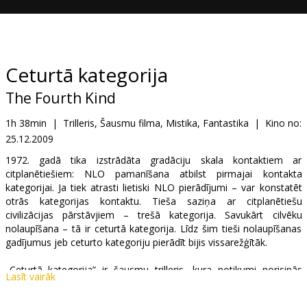
Dāvanu
kartes
Uzkodas
Ceturtā kategorija
The Fourth Kind
B2B
1h 38min
|
Trilleris, Šausmu filma, Mistika, Fantastika
|
Kino no:
25.12.2009
Kino
Klubs
1972. gadā tika izstrādāta gradāciju skala kontaktiem ar
citplanētiešiem: NLO pamanīšana atbilst pirmajai kontakta
kategorijai. Ja tiek atrasti lietiski NLO pierādījumi – var konstatēt
otrās kategorijas kontaktu. Tieša saziņa ar citplanētiešu
civilizācijas pārstāvjiem – trešā kategorija. Savukārt cilvēku
nolaupīšana – tā ir ceturtā kategorija. Līdz šim tieši nolaupīšanas
gadījumus jeb ceturto kategoriju pierādīt bijis vissarežģītāk.
„Ceturtā kategorija” ir šausmu trilleris, kura notikumi norisinās
Lasīt vairāk
mūsdienās Aļaskas pilsētā Nomā, kur, sākot ar 1960. gadiem,
mistiskā veidā pazūd un vēlāk atgriežas cilvēki. Tieši šajā nomaļajā