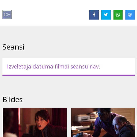
planētas nostūrī psiholoģe Abigeila Tailere uzsāk izmeklēšanu,
iespējamo NLO nolaupīšanas upuru atzinumus ierakstot video.
Viņas izmeklēšana noved tuvu tam, lai atklātu noslēpumus, kas
saistīti ar ceturto kategoriju, kad cilvēkus nolaupa NLO.
Lomās: Milla Jovovich, Will Patton, Elias Koteas, Hakeem Kae-
Kazim, Corey Johnson
Seansi
Režisors: Olatunde Osunsanmi
Scenārijs: Olatunde Osunsanmi
Izvēlētajā datumā filmai seansu nav.
Producents: Paul Brooks, Joe Carnahan, Terry Robbins
Filma angļu valodā ar subtitriem latviešu un krievu valodā.
Bildes
Izplatītājs:
Acme Film SIA
Režisors:
Olatunde Osunsanmi
Lomās:
Milla Jovovich
,
Charlotte Milchard
,
Will Patton
,
Hakeem
Kae-Kazim
,
Corey Johnson
,
Enzo Cilenti
,
Elias Koteas
,
Eric Loren
,
Mia McKenna-Bruce
,
Raphaël Coleman
,
Daphne Alexander