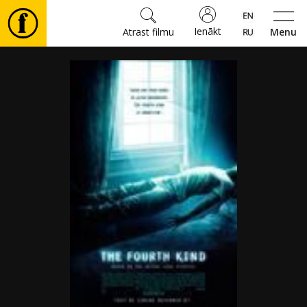
Ienākt
Atrast filmu
Menu
Filmas
🎵
Biļetes
Kultūra
Pasākumi
Ziņas