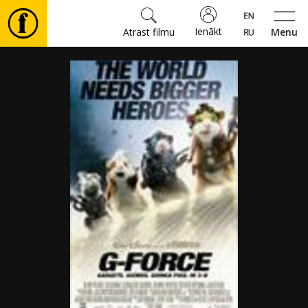
Ienākt
Atrast filmu
Menu
Filmas
🎵
Biļetes
Kultūra
Pasākumi
Ziņas