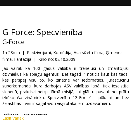
Dāvanu
kartes
Uzkodas
G-Force: Specvienība
G-Force
B2B
1h 28min
|
Piedzīvojumi, Komēdija, Asa sižeta filma, Ģimenes
filma, Fantāzija
|
Kino no:
02.10.2009
Kino
Klubs
Jau vairāk kā 100 gadus valdība ir trenējusi un izmantojusi
dzīvniekus kā spiegu aģentus. Bet tagad ir noticis kaut kas tāds,
kas pārspēj visu to, ko zinātne var iedomāties. Jūrascūciņu
superkomanda, kura darbojas ASV valdības labā, tiek iesaistīta
slepenā, praktiski neizpildāmā misijā, lai glābtu pasauli no prātu
izkūkojuša zinātnieka. Specvienība "G-Force" - pūkaini un bez
žēlastības - viņi ir sagatavoti visgrūtākajiem uzdevumiem.
Režisors: Hoyt Yeatman
Lasīt vairāk
Filma skatāma dublēta latviešu un krievu valodā.