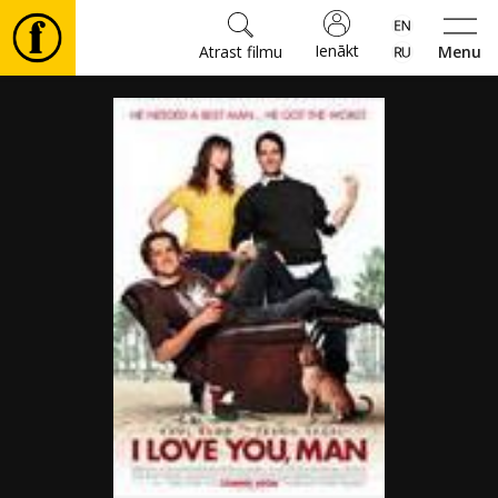
Ienākt
Atrast filmu
Menu
Filmas
🎵
Biļetes
Kultūra
Pasākumi
Ziņas