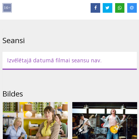
Samberg, J.K. Simmons, Jane Curtin, Jon Favreau and Jaime Pressly
Režisors: John Hamburg
Filma angļu valodā ar subtitriem latviešu un krievu valodā.
Seansi
Izplatītājs:
Forum Cinemas, SIA
Izvēlētajā datumā filmai seansu nav.
Bildes