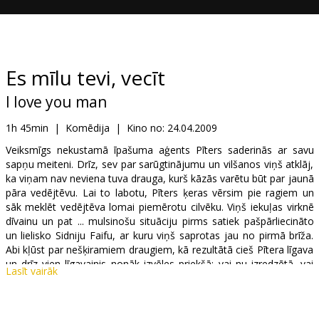
Dāvanu
kartes
Uzkodas
Es mīlu tevi, vecīt
I love you man
B2B
1h 45min
|
Komēdija
|
Kino no:
24.04.2009
Kino
Veiksmīgs nekustamā īpašuma aģents Pīters saderinās ar savu
sapņu meiteni. Drīz, sev par sarūgtinājumu un vilšanos viņš atklāj,
Klubs
ka viņam nav neviena tuva drauga, kurš kāzās varētu būt par jaunā
pāra vedējtēvu. Lai to labotu, Pīters ķeras vērsim pie ragiem un
sāk meklēt vedējtēva lomai piemērotu cilvēku. Viņš iekuļas virknē
dīvainu un pat ... mulsinošu situāciju pirms satiek pašpārliecināto
un lielisko Sidniju Faifu, ar kuru viņš saprotas jau no pirmā brīža.
Abi kļūst par nešķiramiem draugiem, kā rezultātā cieš Pītera līgava
un drīz vien līgavainis nonāk izvēles priekšā: vai nu izredzētā, vai
Lasīt vairāk
jauniegūtais „bračka”.
Galvenajās lomās: Paul Rudd, Jason Segel, Rashida Jones, Andy