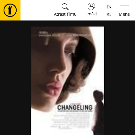
Ienākt
Atrast filmu
Menu
Filmas
🎵
Biļetes
Kultūra
Pasākumi
Ziņas