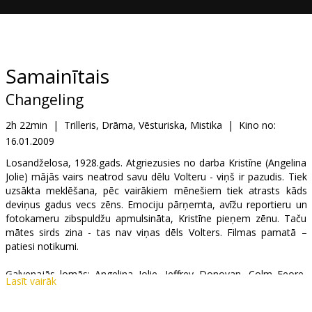
Dāvanu
kartes
Uzkodas
Samainītais
Changeling
B2B
2h 22min
|
Trilleris, Drāma, Vēsturiska, Mistika
|
Kino no:
16.01.2009
Kino
Klubs
Losandželosa, 1928.gads. Atgriezusies no darba Kristīne (Angelina
Jolie) mājās vairs neatrod savu dēlu Volteru - viņš ir pazudis. Tiek
uzsākta meklēšana, pēc vairākiem mēnešiem tiek atrasts kāds
deviņus gadus vecs zēns. Emociju pārņemta, avīžu reportieru un
fotokameru zibspuldžu apmulsināta, Kristīne pieņem zēnu. Taču
mātes sirds zina - tas nav viņas dēls Volters. Filmas pamatā –
patiesi notikumi.
Galvenajās lomās: Angelina Jolie, Jeffrey Donovan, Colm Feore,
Lasīt vairāk
John Malkovich, Amy Ryan, Michael Kelly