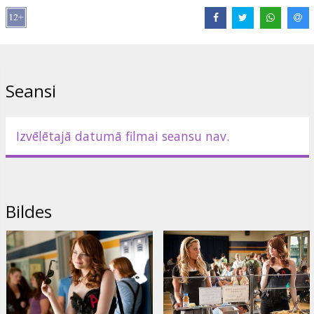
Rezultātā viņa kļūst populāra puišu vidū, jo daudzi vēlas, lai runās
par Olīvijas seksuālo dzīvi, pavīdētu arī viņu vārds.
Lomās: Emma Stone, Penn Badgley, Amanda Bynes, Thomas
Haden Church, Patricia Clarkson, Cam Gigandet, Lisa Kudrow,
Malcolm McDowell, Aly Michalka, Stanley Tucci
Seansi
Režisors: Will Gluck
Producents: Zanne Devine
Izvēlētajā datumā filmai seansu nav.
Scenārijs: Bert V. Royal
Filma angļu valodā, ar subtitriem latviešu un krievu valodā.
Bildes
Izplatītājs:
Forum Cinemas, SIA
Režisors:
Will Gluck
Lomās:
Emma Stone
,
Penn Badgley
,
Amanda Bynes
,
Dan Byrd
,
Thomas Haden Church
,
Patricia Clarkson
,
Cam Gigandet
,
Lisa
Kudrow
,
Malcolm McDowell
,
Alyson Michalka