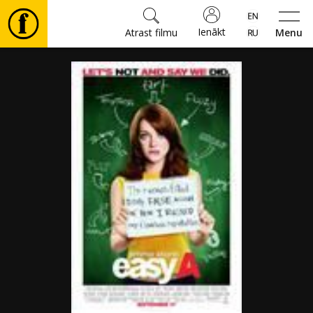
Ienākt
Atrast filmu
Menu
Filmas
🎵
Biļetes
Kultūra
Pasākumi
Ziņas