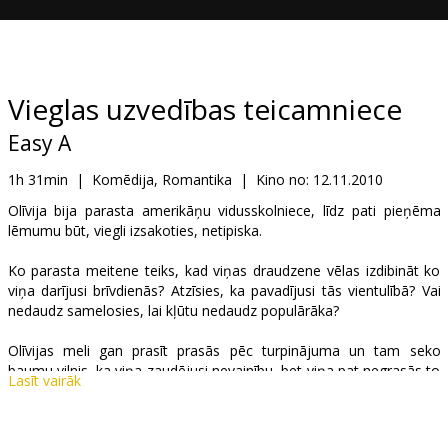
Dāvanu
kartes
Uzkodas
Vieglas uzvedības teicamniece
Easy A
B2B
1h 31min
|
Komēdija, Romantika
|
Kino no:
12.11.2010
Kino
Olīvija bija parasta amerikāņu vidusskolniece, līdz pati pieņēma
lēmumu būt, viegli izsakoties, netipiska.
Klubs
Ko parasta meitene teiks, kad viņas draudzene vēlas izdibināt ko
viņa darījusi brīvdienās? Atzīsies, ka pavadījusi tās vientulībā? Vai
nedaudz samelosies, lai kļūtu nedaudz populārāka?
Olīvijas meli gan prasīt prasās pēc turpinājuma un tam seko
baumu vilnis, ka viņa zaudējusi nevainību, bet viņa pat negrasās to
Lasīt vairāk
noliegt. Viņa zina patiesību, bet nelieli meli taču nevienam
neskādēs, vai ne?