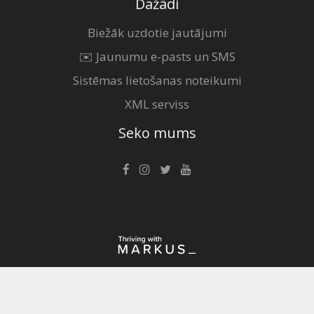
Dažādi
Biežāk uzdotie jautājumi
✉️ Jaunumu e-pasts un SMS
Sistēmas lietošanas noteikumi
XML serviss
Seko mums