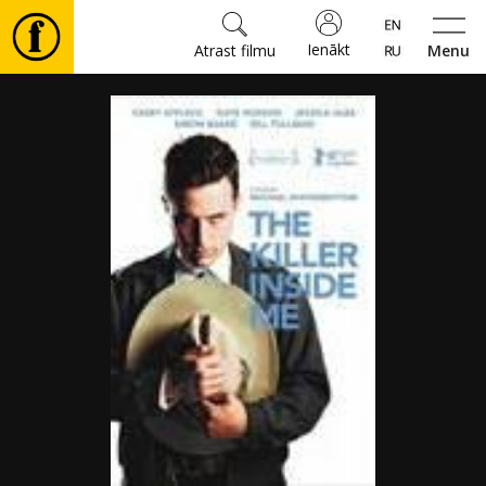
Ienākt
Atrast filmu
Menu
Filmas
🎵
Biļetes
Kultūra
Pasākumi
Ziņas