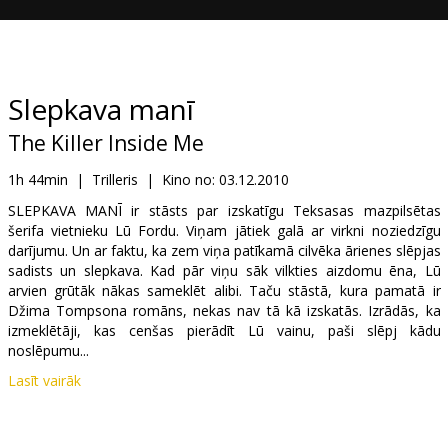
Dāvanu
kartes
Uzkodas
Slepkava manī
The Killer Inside Me
B2B
1h 44min
|
Trilleris
|
Kino no:
03.12.2010
Kino
SLEPKAVA MANĪ ir stāsts par izskatīgu Teksasas mazpilsētas
šerifa vietnieku Lū Fordu. Viņam jātiek galā ar virkni noziedzīgu
Klubs
darījumu. Un ar faktu, ka zem viņa patīkamā cilvēka ārienes slēpjas
sadists un slepkava. Kad pār viņu sāk vilkties aizdomu ēna, Lū
arvien grūtāk nākas sameklēt alibi. Taču stāstā, kura pamatā ir
Džima Tompsona romāns, nekas nav tā kā izskatās. Izrādās, ka
izmeklētāji, kas cenšas pierādīt Lū vainu, paši slēpj kādu
noslēpumu...
Lasīt vairāk
Godalgotā britu režisora Maikla Vinterbotoma jaunajā filmā
galvenās lomas atveido Keisijs Afleks, Džesika Alba un Keita
Hadsone.