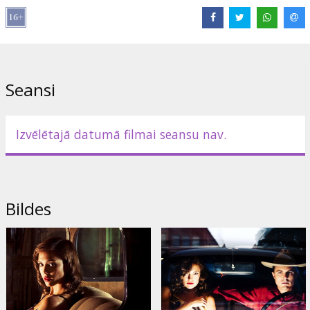
Filma "Slepkava manī" iekļauta ACME Film kolekcijā SMART. Tā ir
īpašu filmu kolekcija gudram skatītājam, kurā iekļautas izcilas
filmas - vizuāli, intelektuāli un emocionāli uzrunājoši mākslas darbi.
Tas ir kino acīm, prātam un sirdij.
Seansi
Lomās: Casey Affleck, Kate Hudson, Jessica Alba, Simon Baker, Bill
Pullman, Ned Beatty, Elias Koteas
Režisors: Michael Winterbottom
Izvēlētajā datumā filmai seansu nav.
Scenārijs: John Curran, Jim Thompson
Producents: Andrew Eaton, Chris Hanley, Bradford L. Schlei
Bildes
Filma angļu valodā ar subtitriem latviešu un krievu valodā.
Izplatītājs:
Acme Film SIA