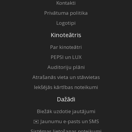
Kontakti
Privātuma politika
Logotipi
Kinoteātris
Par kinoteātri
PEPSI un LUX
Auditoriju plāni
Atrašanās vieta un stāvvietas
Iekšējās kārtības noteikumi
Dažādi
Biežāk uzdotie jautājumi
✉️ Jaunumu e-pasts un SMS
Sistēmas lietošanas noteikumi