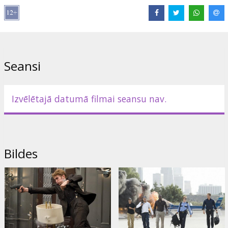
laikiem – bankas auto aplaupīšana būs 12 miljonu ieguvums.
Vilinošās iespējas dēļ, viņi pārkāpj savu principu neveikt
noziegumus tik bieži. Tikmēr apņēmīgais detektīvs vāc
pierādījumus, kas viņu pamazām noved līdz bandas līderim.
Lomās: Matt Dillon, Paul Walker, Idris Elba, Jay Hernandez, Michael
Seansi
Ealy, Tip “T.I.” Harris, Chris Brown, Hayden Christensen
Režisors: John Luessenhop
Izvēlētajā datumā filmai seansu nav.
Scenārijs: Gabriel Casseus, John Luessenhop, Avery Duff, Peter
Allen
Filma angļu valodā, ar subtitriem latviešu un krievu valodā.
Bildes
Izplatītājs:
Forum Cinemas, SIA