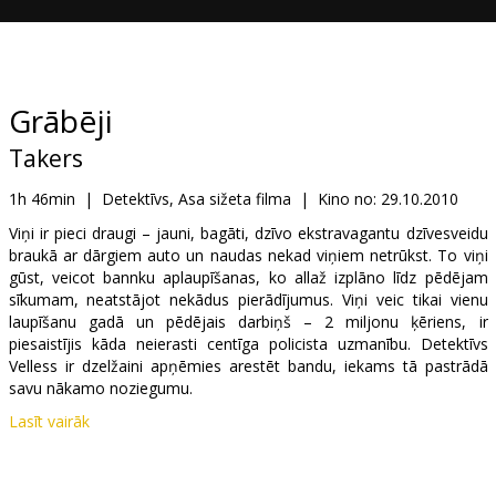
Dāvanu
kartes
Uzkodas
Grābēji
Takers
B2B
1h 46min
|
Detektīvs, Asa sižeta filma
|
Kino no:
29.10.2010
Kino
Viņi ir pieci draugi – jauni, bagāti, dzīvo ekstravagantu dzīvesveidu
braukā ar dārgiem auto un naudas nekad viņiem netrūkst. To viņi
Klubs
gūst, veicot bannku aplaupīšanas, ko allaž izplāno līdz pēdējam
sīkumam, neatstājot nekādus pierādījumus. Viņi veic tikai vienu
laupīšanu gadā un pēdējais darbiņš – 2 miljonu ķēriens, ir
piesaistījis kāda neierasti centīga policista uzmanību. Detektīvs
Velless ir dzelžaini apņēmies arestēt bandu, iekams tā pastrādā
savu nākamo noziegumu.
Lasīt vairāk
Kad kompānija kokteiļbārā svin veiksmīgo laupīšanu, pie viņiem
vēršas no cietuma tikko atbrīvotais bijušais grupas biedrs Rēgs,
piedāvājot iespēju, kas ļaus nolikt laupītāju maskas uz visiem