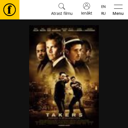
Ienākt
Atrast filmu
Menu
Filmas
🎵
Biļetes
Kultūra
Pasākumi
Ziņas