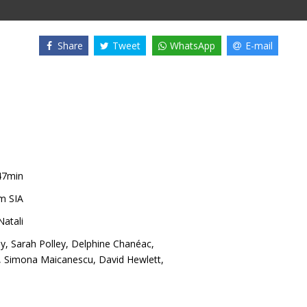
Share
Tweet
WhatsApp
E-mail
47min
m SIA
Natali
dy
,
Sarah Polley
,
Delphine Chanéac
,
,
Simona Maicanescu
,
David Hewlett
,