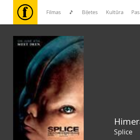
Filmas
🎵
Biļetes
Kultūra
Pas
Filmas
🎵
Biļetes
Kultūra
Pasākumi
Himer
Ziņas
Splice