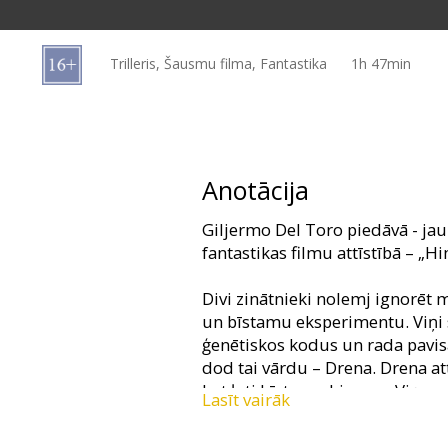
Dāvanu
kartes
Trilleris, Šausmu filma, Fantastika
1h 47min
Uzkodas
B2B
Anotācija
Kino
Giljermo Del Toro piedāvā - ja
Klubs
fantastikas filmu attīstībā – „H
Divi zinātnieki nolemj ignorēt 
un bīstamu eksperimentu. Viņi 
ģenētiskos kodus un rada pavi
dod tai vārdu – Drena. Drena attīs
bet ļoti bīstamu himeru. Viņas a
Lasīt vairāk
stipras un skaistas, taču tikai l