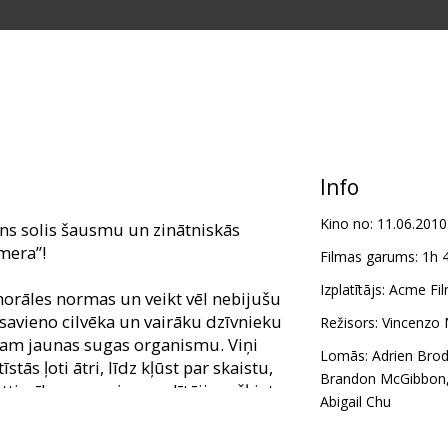
Info
Kino no:
11.06.2010
uns solis šausmu un zinātniskās
imera”!
Filmas garums:
1h 
Izplatītājs:
Acme Fil
morāles normas un veikt vēl nebijušu
savieno cilvēka un vairāku dzīvnieku
Režisors:
Vincenzo 
sam jaunas sugas organismu. Viņi
Lomās:
Adrien Bro
tās ļoti ātri, līdz kļūst par skaistu,
Brandon McGibbon
ttiecības ar saviem radītājiem šķiet
Abigail Chu
īdz kādam brīdim...