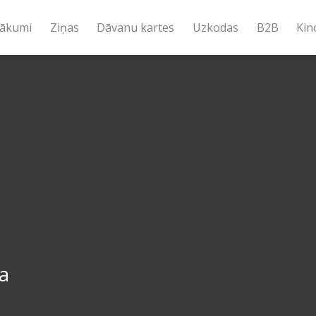
ākumi
Ziņas
Dāvanu kartes
Uzkodas
B2B
Kin
a