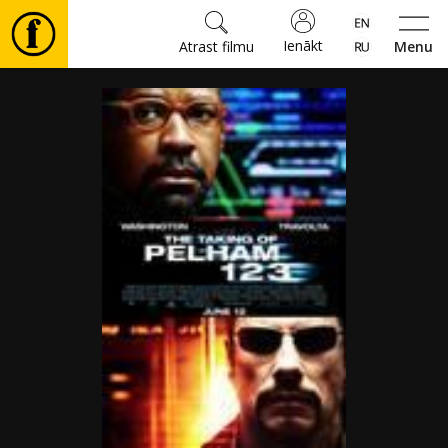
Ienākt
Atrast filmu
Menu
Filmas
🎵
Biļetes
Kultūra
Pasākumi
Ziņas