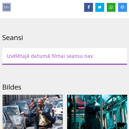
Lomās: Denzel Washington, John Travolta, John Turturro, Luis
Guzman, Michael Rispoli, James Gandolfini
Režisors: Tony Scott
Seansi
Scenārijs: Brian Helgeland
Producents: Richard Baratta
Izvēlētajā datumā filmai seansu nav.
Filma angļu valodā ar subtitriem latviešu un krievu valodā.
Izplatītājs:
Forum Cinemas, SIA
Bildes