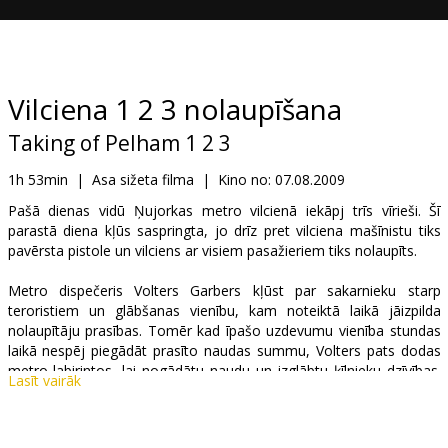
Dāvanu
kartes
Uzkodas
Vilciena 1 2 3 nolaupīšana
Taking of Pelham 1 2 3
B2B
1h 53min
|
Asa sižeta filma
|
Kino no:
07.08.2009
Kino
Pašā dienas vidū Ņujorkas metro vilcienā iekāpj trīs vīrieši. Šī
parastā diena kļūs saspringta, jo drīz pret vilciena mašīnistu tiks
Klubs
pavērsta pistole un vilciens ar visiem pasažieriem tiks nolaupīts.
Metro dispečeris Volters Garbers kļūst par sakarnieku starp
teroristiem un glābšanas vienību, kam noteiktā laikā jāizpilda
nolaupītāju prasības. Tomēr kad īpašo uzdevumu vienība stundas
laikā nespēj piegādāt prasīto naudas summu, Volters pats dodas
metro labirintos, lai nogādātu naudu un izglābtu ķīlnieku dzīvības.
Lasīt vairāk
Tomēr viena lieta nebeidz nodarbināt viņa prātu - pat ja laupītāji
tiks pie kārotās naudas, tad kā viņi iecerējuši izbēgt no metro
tuneļa nepamanīti?