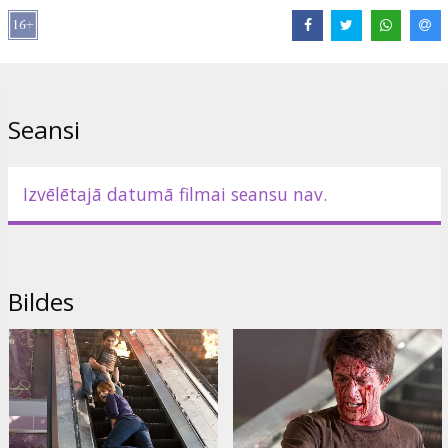
Režisors: David R. Ellis
Filma angļu valodā ar subtitriem latviešu un krievu valodā.
Izplatītājs:
Forum Cinemas, SIA
Seansi
Izvēlētajā datumā filmai seansu nav.
Bildes