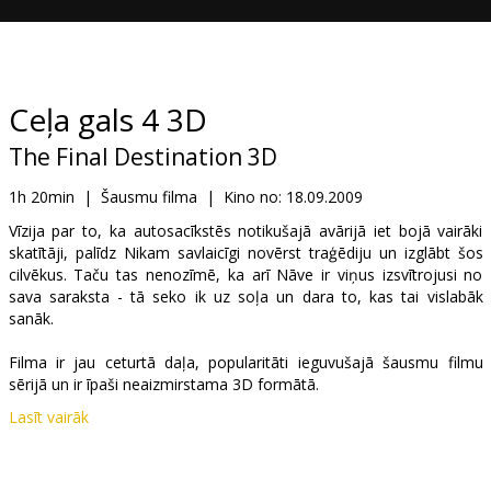
Dāvanu
kartes
Uzkodas
Ceļa gals 4 3D
The Final Destination 3D
B2B
1h 20min
|
Šausmu filma
|
Kino no:
18.09.2009
Kino
Vīzija par to, ka autosacīkstēs notikušajā avārijā iet bojā vairāki
skatītāji, palīdz Nikam savlaicīgi novērst traģēdiju un izglābt šos
Klubs
cilvēkus. Taču tas nenozīmē, ka arī Nāve ir viņus izsvītrojusi no
sava saraksta - tā seko ik uz soļa un dara to, kas tai vislabāk
sanāk.
Filma ir jau ceturtā daļa, popularitāti ieguvušajā šausmu filmu
sērijā un ir īpaši neaizmirstama 3D formātā.
Lasīt vairāk
Lomās: Krista Allen, Shantel VanSanten, Bobby Campo, Nick Zano,
Mykelti Williamson