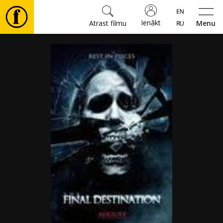
Ienākt
Atrast filmu
Menu
Filmas
🎵
Biļetes
Kultūra
Pasākumi
Ziņas