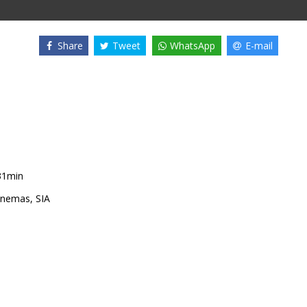
Share
Tweet
WhatsApp
E-mail
31min
nemas, SIA