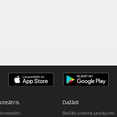
oteātris
Dažādi
 kinoteātri
Biežāk uzdotie jautājumi