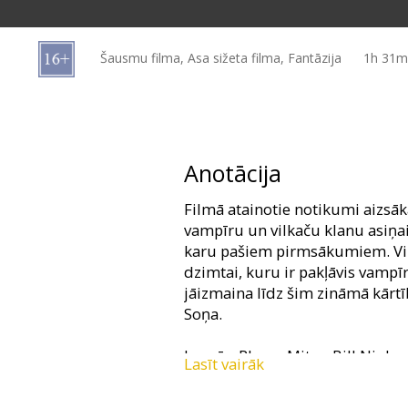
Dāvanu
kartes
Šausmu filma, Asa sižeta filma, Fantāzija
1h 31m
Uzkodas
B2B
Anotācija
Kino
Filmā atainotie notikumi aizsāk
Klubs
vampīru un vilkaču klanu asiņa
karu pašiem pirmsākumiem. Vilk
dzimtai, kuru ir pakļāvis vampīr
jāizmaina līdz šim zināmā kārtī
Soņa.
Lomās: Rhona Mitra, Bill Nighy
Lasīt vairāk
Režisors: Patrick Tatopoulos