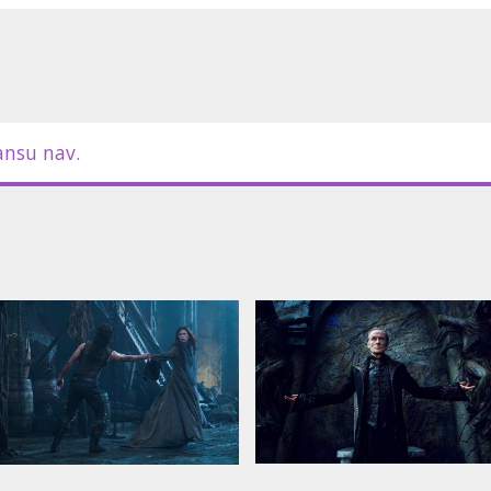
m latviešu un krievu valodā.
ansu nav.