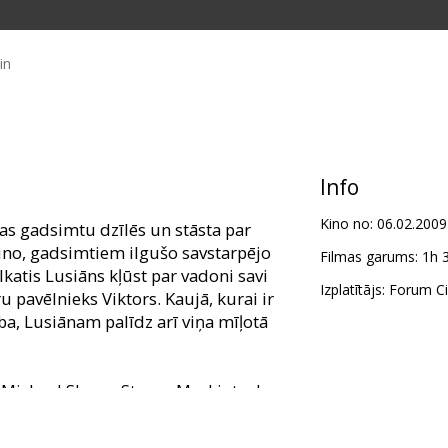
in
Info
Kino no:
06.02.2009
as gadsimtu dzīlēs un stāsta par
ino, gadsimtiem ilgušo savstarpējo
Filmas garums:
1h 
atis Lusiāns kļūst par vadoni savi
Izplatītājs:
Forum Ci
u pavēlnieks Viktors. Kaujā, kurai ir
ba, Lusiānam palīdz arī viņa mīļotā
, Michael Sheen, Steven Mackintosh