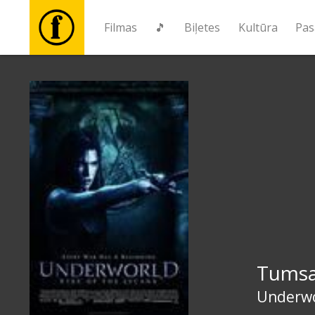
Filmas
🎵
Biļetes
Kultūra
Pas
Filmas
🎵
Biļetes
Kultūra
Pasākumi
Tumsas
Ziņas
Underwor