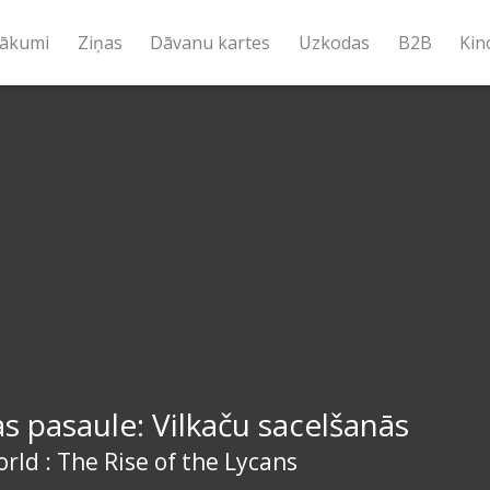
ākumi
Ziņas
Dāvanu kartes
Uzkodas
B2B
Kin
 pasaule: Vilkaču sacelšanās
ld : The Rise of the Lycans