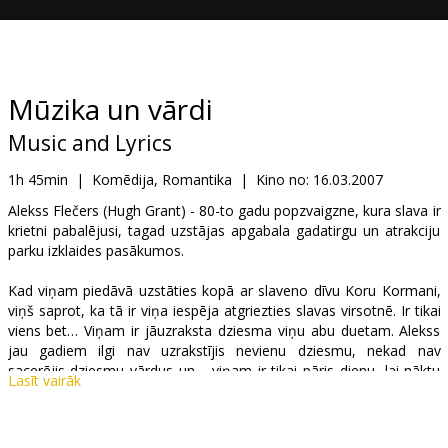
Dāvanu
kartes
Uzkodas
Mūzika un vārdi
Music and Lyrics
B2B
1h 45min
|
Komēdija, Romantika
|
Kino no:
16.03.2007
Kino
Alekss Flečers (Hugh Grant) - 80-to gadu popzvaigzne, kura slava ir
krietni pabalējusi, tagad uzstājas apgabala gadatirgu un atrakciju
Klubs
parku izklaides pasākumos.
Kad viņam piedāvā uzstāties kopā ar slaveno dīvu Koru Kormani,
viņš saprot, ka tā ir viņa iespēja atgriezties slavas virsotnē. Ir tikai
viens bet… Viņam ir jāuzraksta dziesma viņu abu duetam. Alekss
jau gadiem ilgi nav uzrakstījis nevienu dziesmu, nekad nav
sacerējis dziesmu vārdus un… viņam ir tikai pāris dienu, lai nāktu
Lasīt vairāk
klajā ar hītu.
Aleksa dzīvē pēkšņi parādās Sofija (Drew Barrymore), kuras