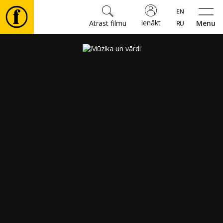
Ienākt
Atrast filmu
Menu
Filmas
🎵
Biļetes
Kultūra
Pasākumi
Ziņas