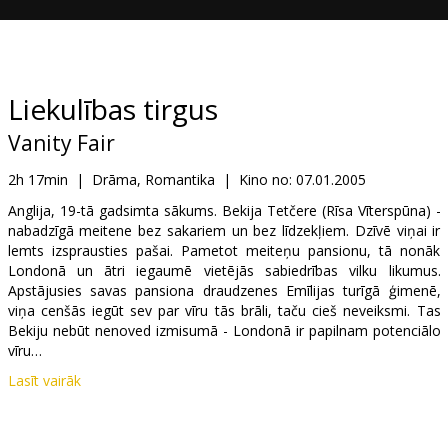
Dāvanu
kartes
Uzkodas
Liekulības tirgus
Vanity Fair
B2B
2h 17min
|
Drāma, Romantika
|
Kino no:
07.01.2005
Kino
Anglija, 19-tā gadsimta sākums. Bekija Tetčere (Rīsa Vīterspūna) -
nabadzīgā meitene bez sakariem un bez līdzekļiem. Dzīvē viņai ir
Klubs
lemts izsprausties pašai. Pametot meiteņu pansionu, tā nonāk
Londonā un ātri iegaumē vietējās sabiedrības vilku likumus.
Apstājusies savas pansiona draudzenes Emīlijas turīgā ģimenē,
viņa cenšās iegūt sev par vīru tās brāli, taču cieš neveiksmi. Tas
Bekiju nebūt nenoved izmisumā - Londonā ir papilnam potenciālo
vīru…
Lasīt vairāk
Lomās: Reese Witherspoon, Gabriel Byrne, Ramola Garai