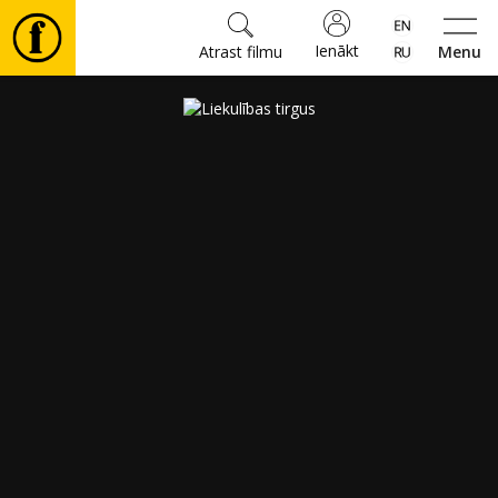
Ienākt
Atrast filmu
Menu
Filmas
🎵
Biļetes
Kultūra
Pasākumi
Ziņas