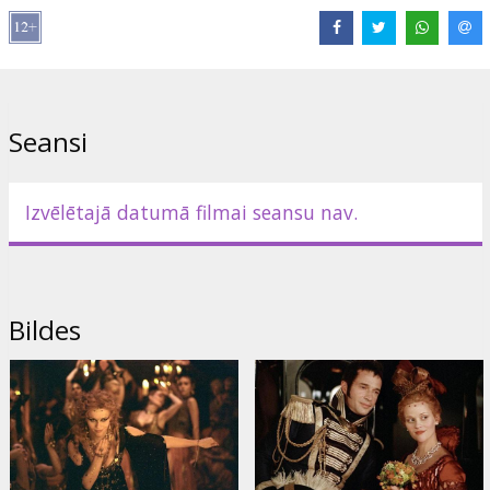
Izplatītājs:
Enterprise
Seansi
Izvēlētajā datumā filmai seansu nav.
Bildes