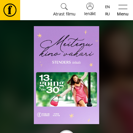
Ienākt
Atrast filmu
Menu
Filmas
🎵
Biļetes
Kultūra
Pasākumi
Ziņas