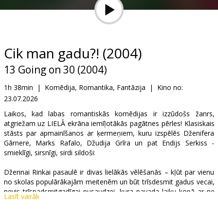
Dāvanu
kartes
Uzkodas
Cik man gadu?! (2004)
13 Going on 30 (2004)
B2B
1h 38min
|
Komēdija, Romantika, Fantāzija
|
Kino no:
23.07.2026
Kino
Klubs
Laikos, kad labas romantiskās komēdijas ir izzūdošs žanrs,
atgriežam uz LIELĀ ekrāna iemīļotākās pagātnes pērles! Klasiskais
stāsts par apmainīšanos ar ķermeņiem, kuru izspēlēs Dženifera
Gārnere, Marks Rafalo, Džudija Grīra un pat Endijs Serkiss -
smieklīgi, sirsnīgi, sirdi sildoši:
Džennai Rinkai pasaulē ir divas lielākās vēlēšanās – kļūt par vienu
no skolas populārākajām meitenēm un būt trīsdesmit gadus vecai,
nevis trīspadsmitgadīgai pusaudzei, kura pavada laiku kopā ar ne
Lasīt vairāk
pārāk stilīgo Metu. Pēc katastrofāli neveiksmīgās dzimšanas
dienas ballītes nejauša šķipsniņa burvju putekļu piepilda abus viņas