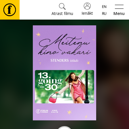
Ienākt
Atrast filmu
Menu
Filmas
🎵
Biļetes
Kultūra
Pasākumi
Ziņas