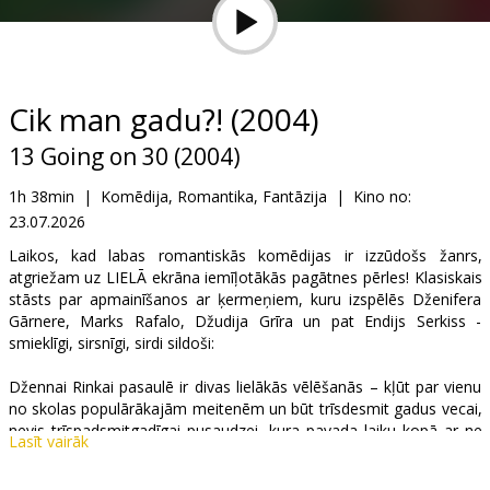
Dāvanu
kartes
Uzkodas
Cik man gadu?! (2004)
13 Going on 30 (2004)
B2B
1h 38min
|
Komēdija, Romantika, Fantāzija
|
Kino no:
23.07.2026
Kino
Klubs
Laikos, kad labas romantiskās komēdijas ir izzūdošs žanrs,
atgriežam uz LIELĀ ekrāna iemīļotākās pagātnes pērles! Klasiskais
stāsts par apmainīšanos ar ķermeņiem, kuru izspēlēs Dženifera
Gārnere, Marks Rafalo, Džudija Grīra un pat Endijs Serkiss -
smieklīgi, sirsnīgi, sirdi sildoši:
Džennai Rinkai pasaulē ir divas lielākās vēlēšanās – kļūt par vienu
no skolas populārākajām meitenēm un būt trīsdesmit gadus vecai,
nevis trīspadsmitgadīgai pusaudzei, kura pavada laiku kopā ar ne
Lasīt vairāk
pārāk stilīgo Metu. Pēc katastrofāli neveiksmīgās dzimšanas
dienas ballītes nejauša šķipsniņa burvju putekļu piepilda abus viņas