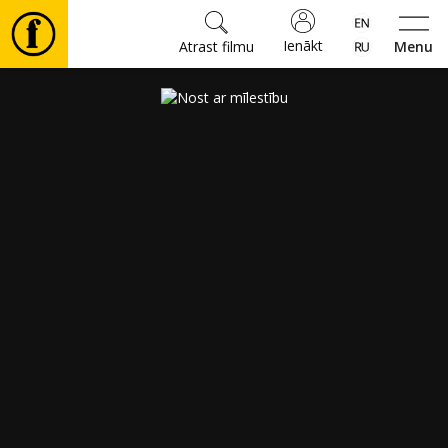
Ienākt
Atrast filmu
Menu
Filmas
🎵
Biļetes
Kultūra
Pasākumi
Ziņas