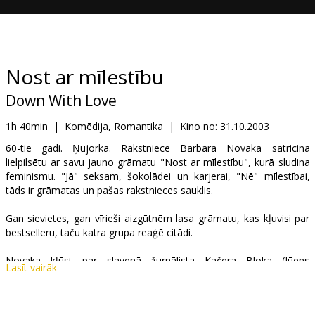
Dāvanu
kartes
Uzkodas
Nost ar mīlestību
Down With Love
B2B
1h 40min
|
Komēdija, Romantika
|
Kino no:
31.10.2003
Kino
60-tie gadi. Ņujorka. Rakstniece Barbara Novaka satricina
lielpilsētu ar savu jauno grāmatu "Nost ar mīlestību", kurā sludina
Klubs
feminismu. "Jā" seksam, šokolādei un karjerai, "Nē" mīlestībai,
tāds ir grāmatas un pašas rakstnieces sauklis.
Gan sievietes, gan vīrieši aizgūtnēm lasa grāmatu, kas kļuvisi par
bestselleru, taču katra grupa reaģē citādi.
Novaka kļūst par slavenā žurnālista Kačera Bloka (Jūens
Lasīt vairāk
Makgregors) mērķi. Taču žurnālists sarunā vairākas intervijas un
pats neatnāk uz tām, Barbaras pacietības mērs ir pilns.