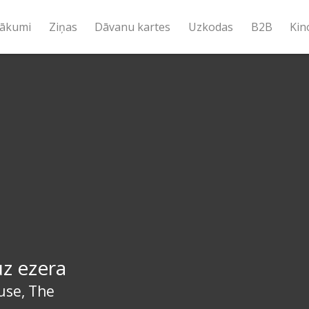
ākumi
Ziņas
Dāvanu kartes
Uzkodas
B2B
Kin
z ezera
use, The