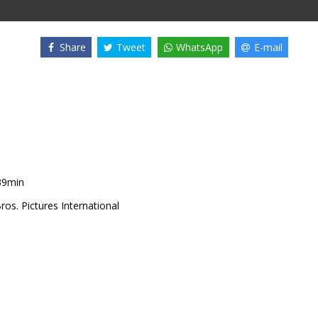
Share
Tweet
WhatsApp
E-mail
39min
os. Pictures International