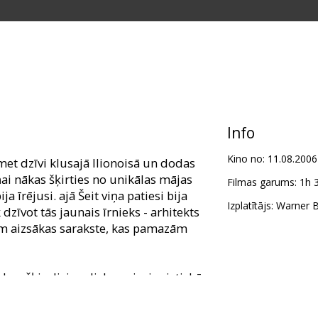
Info
Kino no:
11.08.2006
met dzīvi klusajā Ilionoisā un dodas
ņai nākas šķirties no unikālas mājas
Filmas garums:
1h 
a īrējusi. ajā Šeit viņa patiesi bija
Izplatītājs:
Warner Br
dzīvot tās jaunais īrnieks - arhitekts
iem aizsākas sarakste, kas pamazām
eksu šķir divi gadi, kas, visai mistiskā
i pie ezera mājas, ar kuras
dod vēstules. Vai viņiem ir cerība