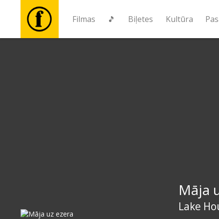
Filmas
🎵
Biļetes
Kultūra
Pas
Filmas
🎵
Biļetes
Kultūra
Pasākumi
Māja u
Ziņas
Lake Ho