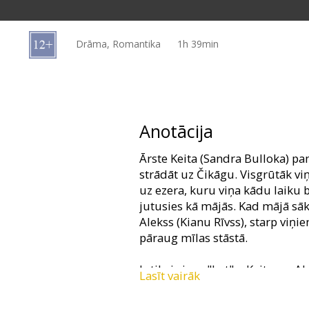
Dāvanu
kartes
Drāma, Romantika
1h 39min
Uzkodas
B2B
Anotācija
Kino
Ārste Keita (Sandra Bulloka) pa
Klubs
strādāt uz Čikāgu. Visgrūtāk vi
uz ezera, kuru viņa kādu laiku bij
jutusies kā mājās. Kad mājā sāk 
Alekss (Kianu Rīvss), starp viņ
pāraug mīlas stāstā.
Ir tikai viens "bet"… Keitu un Al
Lasīt vairāk
kārtā, nav šķērslis pasta kastīte
starpniecību viņi viens otram no