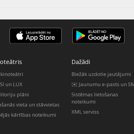
oteātris
Dažādi
 kinoteātri
Biežāk uzdotie jautājumi
SI un LUX
✉️ Jaunumu e-pasts un S
itoriju plāni
Sistēmas lietošanas
noteikumi
ašanās vieta un stāvvietas
XML serviss
šējās kārtības noteikumi