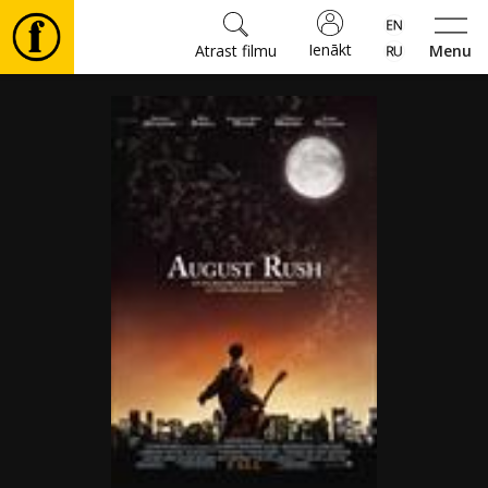
Ienākt
Atrast filmu
Menu
Filmas
🎵
Biļetes
Kultūra
Pasākumi
Ziņas