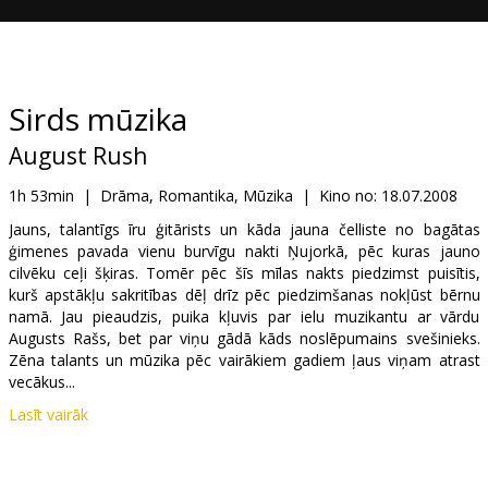
Dāvanu
kartes
Uzkodas
Sirds mūzika
August Rush
B2B
1h 53min
|
Drāma, Romantika, Mūzika
|
Kino no:
18.07.2008
Kino
Jauns, talantīgs īru ģitārists un kāda jauna čelliste no bagātas
ģimenes pavada vienu burvīgu nakti Ņujorkā, pēc kuras jauno
Klubs
cilvēku ceļi šķiras. Tomēr pēc šīs mīlas nakts piedzimst puisītis,
kurš apstākļu sakritības dēļ drīz pēc piedzimšanas nokļūst bērnu
namā. Jau pieaudzis, puika kļuvis par ielu muzikantu ar vārdu
Augusts Rašs, bet par viņu gādā kāds noslēpumains svešinieks.
Zēna talants un mūzika pēc vairākiem gadiem ļaus viņam atrast
vecākus...
Lasīt vairāk
Šajā romantiskajā filmā galvenās lomas atveido tādas Holivudas
zvaigznes kā Džonatans Raiss Maijers, Fredijs Haimors, Kerija
Rasela, Robins Viljams.