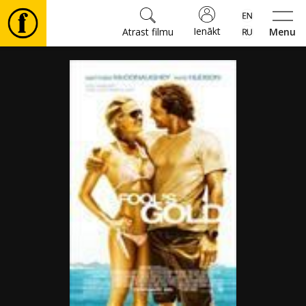
Ienākt
Atrast filmu
Menu
Filmas
🎵
Biļetes
Kultūra
Pasākumi
Ziņas