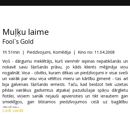
Dāvanu
kartes
Uzkodas
Muļķu laime
Fool`s Gold
B2B
1h 51min
|
Piedzīvojumi, Komēdija
|
Kino no:
11.04.2008
Kino
Viņš - dārgumu meklētājs, kurš vienmēr iepinas nepatikšanās un
nokavē savu šķiršanās prāvu, jo kāds klients mēģināja viņu
Klubs
nogalināt. Viņa - cilvēks, kuram dēkas un piedzīvojumi ir visai sveši
un vairāk par visu viņa vēlētos mieru un kārtību ģimenē - tas arī
bija galvenais šķiršanās iemesls. Taču, kad beidzot tiek uzietas
pēdas vairākus gadsimtus atpakaļ pazudušajai spāņu dārglietu
flotilei, viņiem sanāk nejauši apvienoties un tikt ierautiem gan
smieklīgos, gan bīstamos piedzīvojumos ceļā uz bagātību
atrašanu.
Lasīt vairāk
Lomās: Matthew McConaughey, Kate Hudson, Donald Sutherland,
Ray Winstone