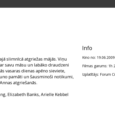
Info
Kino no:
19.06.2009
ajā slimnīcā atgriežas mājās. Viņu
 ar savu māsu un labāko draudzeni
Filmas garums:
1h 
ās vasaras dienas apēno sieviete,
Izplatītājs:
Forum Ci
auno pamāti un šausminoši notikumi,
 Annas atgriešanās.
g, Elizabeth Banks, Arielle Kebbel