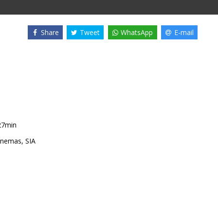
Share
Tweet
WhatsApp
E-mail
27min
nemas, SIA