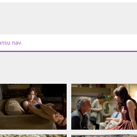
m latviešu un krievu valodā.
ansu nav.