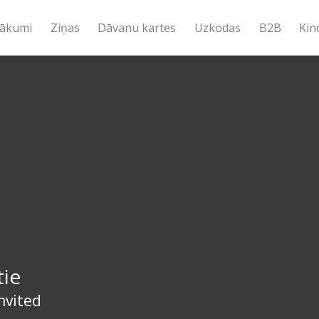
ākumi
Ziņas
Dāvanu kartes
Uzkodas
B2B
Kin
tie
nvited