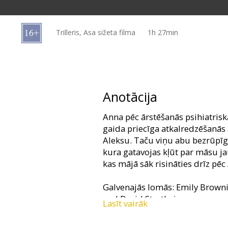
Dāvanu
kartes
Trilleris, Asa sižeta filma
1h 27min
Uzkodas
B2B
Anotācija
Kino
Anna pēc ārstēšanās psihiatrisk
Klubs
gaida priecīga atkalredzēšanās
Aleksu. Taču viņu abu bezrūpīg
kura gatavojas kļūt par māsu j
kas mājā sāk risināties drīz pēc
Galvenajās lomās: Emily Brownin
and David Strathairn
Lasīt vairāk
Režisors: The Guard Brothers