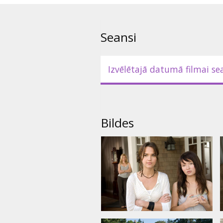
Filma angļu valodā ar subtitrie
Seansi
Izvēlētajā datumā filmai se
Bildes