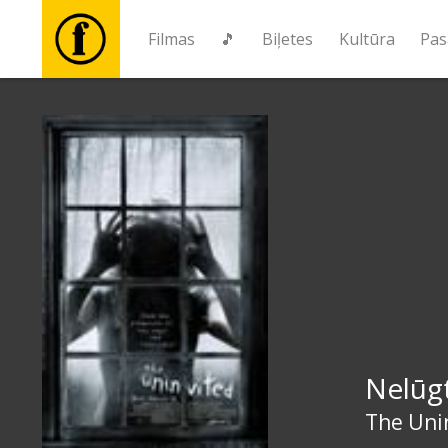
Filmas
🎵
Biļetes
Kultūra
Pas
Filmas
🎵
Biļetes
Kultūra
Pasākumi
Nelūg
Ziņas
The Uni