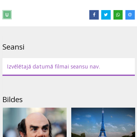
Izplatītājs:
Forum Cinemas Latvia OU filiāle Latvijā
Režisors:
Raja Gosnell
Lomās:
Neil Patrick Harris
,
Jayma Mays
,
Hank Azaria
,
Jonathan
Winters
,
Katy Perry
,
Alan Cumming
,
George Lopez
,
Paul Reubens
,
Kenan Thompson
Seansi
Izvēlētajā datumā filmai seansu nav.
Bildes