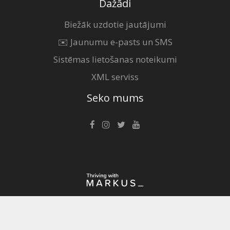
Dažādi
Biežāk uzdotie jautājumi
✉️ Jaunumu e-pasts un SMS
Sistēmas lietošanas noteikumi
XML serviss
Seko mums