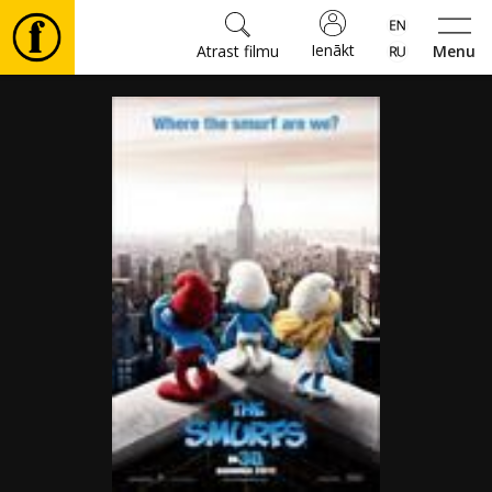
Ienākt
Atrast filmu
Menu
Filmas
🎵
Biļetes
Kultūra
Pasākumi
Ziņas