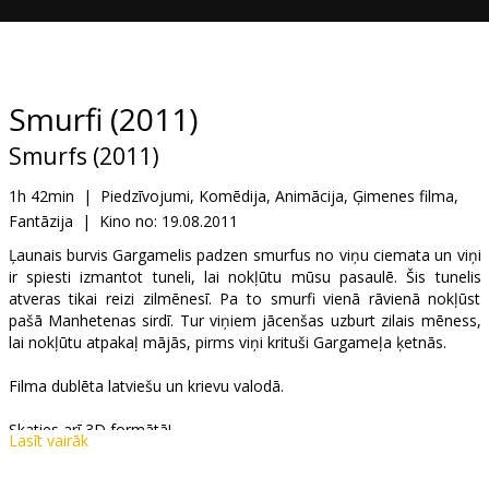
Dāvanu
kartes
Uzkodas
Smurfi (2011)
Smurfs (2011)
B2B
1h 42min
|
Piedzīvojumi, Komēdija, Animācija, Ģimenes filma,
Fantāzija
|
Kino no:
19.08.2011
Kino
Klubs
Ļaunais burvis Gargamelis padzen smurfus no viņu ciemata un viņi
ir spiesti izmantot tuneli, lai nokļūtu mūsu pasaulē. Šis tunelis
atveras tikai reizi zilmēnesī. Pa to smurfi vienā rāvienā nokļūst
pašā Manhetenas sirdī. Tur viņiem jācenšas uzburt zilais mēness,
lai nokļūtu atpakaļ mājās, pirms viņi krituši Gargameļa ķetnās.
Filma dublēta latviešu un krievu valodā.
Skaties arī 3D formātā!
Lasīt vairāk