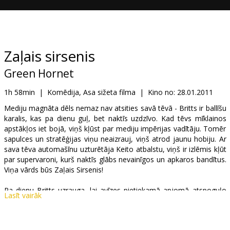
Dāvanu
kartes
Uzkodas
Zaļais sirsenis
Green Hornet
B2B
1h 58min
|
Komēdija, Asa sižeta filma
|
Kino no:
28.01.2011
Kino
Mediju magnāta dēls nemaz nav atsities savā tēvā - Britts ir ballīšu
karalis, kas pa dienu guļ, bet naktīs uzdzīvo. Kad tēvs mīklainos
Klubs
apstākļos iet bojā, viņš kļūst par mediju impērijas vadītāju. Tomēr
sapulces un stratēģijas viņu neaizrauj, viņš atrod jaunu hobiju. Ar
sava tēva automašīnu uzturētāja Keito atbalstu, viņš ir izlēmis kļūt
par supervaroni, kurš naktīs glābs nevainīgos un apkaros bandītus.
Viņa vārds būs Zaļais Sirsenis!
Pa dienu Britts uzrauga, lai avīzes pietiekamā apjomā atspoguļo
Lasīt vairāk
"mīklainā" supervaroņa gaitas, bet naktīs dodas ielās. Tomēr
kādas bīstamākās bandas vadonim sāk apnikt šie izgājieni un viņš
ir apņēmies pielikt punktu Zaļā Sirseņa karjerai.