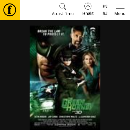
Ienākt
Atrast filmu
Menu
Filmas
🎵
Biļetes
Kultūra
Pasākumi
Ziņas