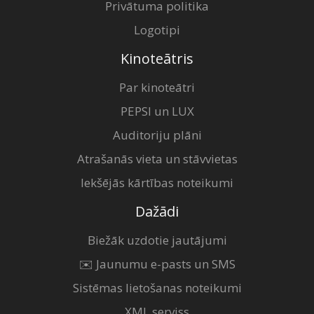
Privātuma politika
Logotipi
Kinoteātris
Par kinoteātri
PEPSI un LUX
Auditoriju plāni
Atrašanās vieta un stāvvietas
Iekšējās kārtības noteikumi
Dažādi
Biežāk uzdotie jautājumi
✉️ Jaunumu e-pasts un SMS
Sistēmas lietošanas noteikumi
XML serviss