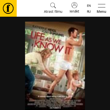
Ienākt
Atrast filmu
Menu
Filmas
🎵
Biļetes
Kultūra
Pasākumi
Ziņas