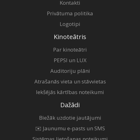
Kontakti
Privātuma politika
Logotipi
Kinoteātris
Par kinoteātri
PEPSI un LUX
Auditoriju plāni
Atrašanās vieta un stāvvietas
Iekšējās kārtības noteikumi
Dažādi
Biežāk uzdotie jautājumi
✉️ Jaunumu e-pasts un SMS
Sistēmas lietošanas noteikumi