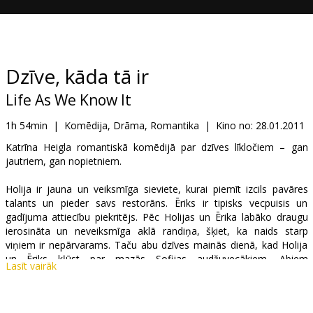
Dāvanu
kartes
Uzkodas
Dzīve, kāda tā ir
Life As We Know It
B2B
1h 54min
|
Komēdija, Drāma, Romantika
|
Kino no:
28.01.2011
Kino
Katrīna Heigla romantiskā komēdijā par dzīves līkločiem – gan
jautriem, gan nopietniem.
Klubs
Holija ir jauna un veiksmīga sieviete, kurai piemīt izcils pavāres
talants un pieder savs restorāns. Ēriks ir tipisks vecpuisis un
gadījuma attiecību piekritējs. Pēc Holijas un Ērika labāko draugu
ierosināta un neveiksmīga aklā randiņa, šķiet, ka naids starp
viņiem ir nepārvarams. Taču abu dzīves mainās dienā, kad Holija
un Ēriks kļūst par mazās Sofijas audžuvecākiem. Abiem
Lasīt vairāk
nesamierināmajiem pretiniekiem nākas dzīvot zem viena jumta kā
īstai ģimenei. Viņi nepārtraukti strīdas, dala pienākumus un rūpējas
par mazo Sofiju, līdz saprot, ģimenes un mīlestības nozīmi...