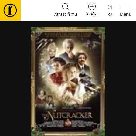
Ienākt
Atrast filmu
Menu
Filmas
🎵
Biļetes
Kultūra
Pasākumi
Ziņas