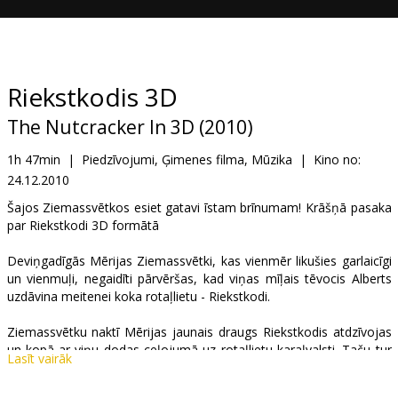
Dāvanu
kartes
Uzkodas
Riekstkodis 3D
The Nutcracker In 3D (2010)
B2B
1h 47min
|
Piedzīvojumi, Ģimenes filma, Mūzika
|
Kino no:
24.12.2010
Kino
Klubs
Šajos Ziemassvētkos esiet gatavi īstam brīnumam! Krāšņā pasaka
par Riekstkodi 3D formātā
Deviņgadīgās Mērijas Ziemassvētki, kas vienmēr likušies garlaicīgi
un vienmuļi, negaidīti pārvēršas, kad viņas mīļais tēvocis Alberts
uzdāvina meitenei koka rotaļlietu - Riekstkodi.
Ziemassvētku naktī Mērijas jaunais draugs Riekstkodis atdzīvojas
un kopā ar viņu dodas ceļojumā uz rotaļlietu karaļvalsti. Taču tur
Lasīt vairāk
Mērija uzzina, ka karalistei draud briesmas no ļaunā žurku karaļa,
kas ar savas armijas palīdzību vēlas iekarot visu pasauli. Mērijai un