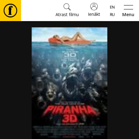
Ienākt
Atrast filmu
Menu
Filmas
🎵
Biļetes
Kultūra
Pasākumi
Ziņas