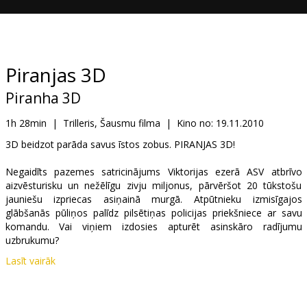
Dāvanu
kartes
Uzkodas
Piranjas 3D
Piranha 3D
B2B
1h 28min
|
Trilleris, Šausmu filma
|
Kino no:
19.11.2010
Kino
3D beidzot parāda savus īstos zobus. PIRANJAS 3D!
Klubs
Negaidīts pazemes satricinājums Viktorijas ezerā ASV atbrīvo
aizvēsturisku un nežēlīgu zivju miljonus, pārvēršot 20 tūkstošu
jauniešu izpriecas asiņainā murgā. Atpūtnieku izmisīgajos
glābšanās pūliņos palīdz pilsētiņas policijas priekšniece ar savu
komandu. Vai viņiem izdosies apturēt asinskāro radījumu
uzbrukumu?
Lasīt vairāk
Lomās: Richard Dreyfuss, Ving Rhames, Eli Roth, Jessica Szohr,