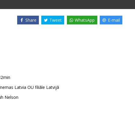
Share
Tweet
WhatsApp
E-mail
32min
emas Latvia OU filiāle Latvijā
Yuh Nelson