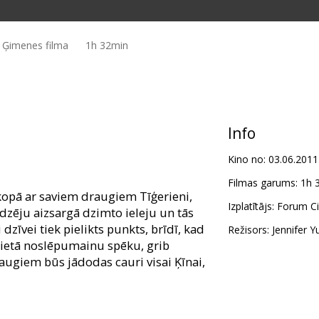
, Ģimenes filma
1h 32min
Info
Kino no:
03.06.2011
Filmas garums:
1h 
 kopā ar saviem draugiem Tīģerieni,
Izplatītājs:
Forum Cin
ūdzēju aizsargā dzimto ieleju un tās
dzīvei tiek pielikts punkts, brīdī, kad
Režisors:
Jennifer 
 lietā noslēpumainu spēku, grib
augiem būs jādodas cauri visai Ķīnai,
agaskaras" un "Kung Fu Pandas"