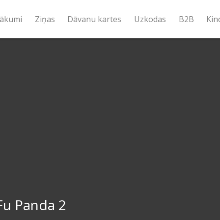
ākumi
Ziņas
Dāvanu kartes
Uzkodas
B2B
Kin
Fu Panda 2