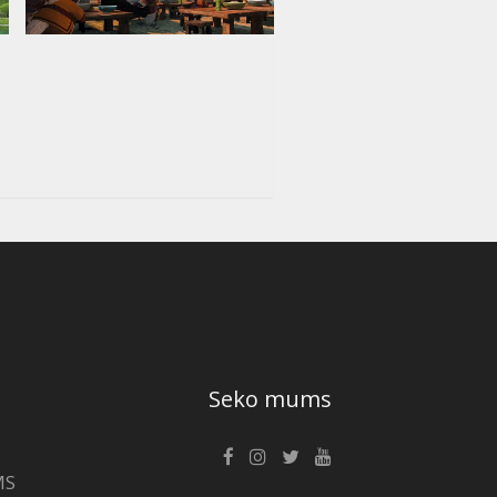
Seko mums
MS