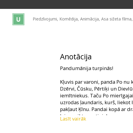
Dāvanu
kartes
Piedzīvojumi, Komēdija, Animācija, Asa sižeta filma
Uzkodas
B2B
Anotācija
Kino
Pandumānija turpinās!
Klubs
Kļuvis par varoni, panda Po nu
Dzērvi, Čūsku, Pērtiķi un Dievl
iemītniekus. Taču Po mierīgajai 
uzrodas ļaundaris, kurš, liekot
pakļaut Ķīnu. Pandai kopā ar dr
lai uzveiktu pretinieku.
Lasīt vairāk
Filmu veidojuši 'Šreka", "Mad