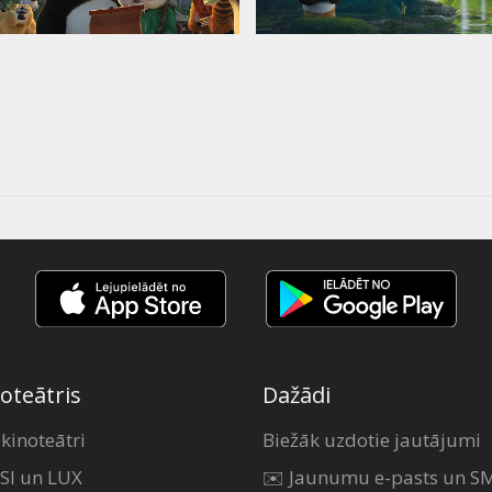
oteātris
Dažādi
 kinoteātri
Biežāk uzdotie jautājumi
SI un LUX
✉️ Jaunumu e-pasts un S