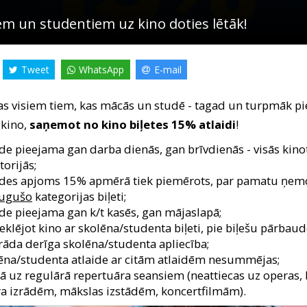
em un studentiem uz kino doties lētāk!
Tweet
WhatsApp
E-mail
as visiem tiem, kas mācās un studē - tagad un turpmāk p
 kino,
saņemot no kino biļetes 15% atlaidi
!
ide pieejama gan darba dienās, gan brīvdienās - visās kino
torijās;
ides apjoms 15% apmērā tiek piemērots, par pamatu ņem
augušo
kategorijas biļeti;
ide pieejama gan k/t kasēs, gan mājaslapā;
klējot kino ar skolēna/studenta biļeti, pie biļešu pārbau
rāda derīga skolēna/studenta apliecība;
ēna/studenta atlaide ar citām atlaidēm nesummējas;
ā uz regulārā repertuāra seansiem (neattiecas uz operas, 
ra izrādēm, mākslas izstādēm, koncertfilmām).