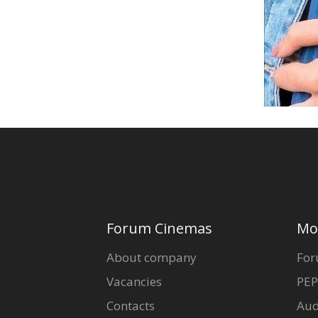
Forum Cinemas
Mo
About company
For
Vacancies
PEP
Contacts
Aud