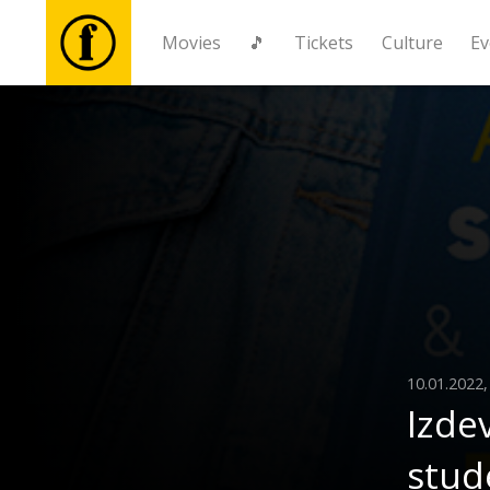
Movies
🎵
Tickets
Culture
Ev
Movies
🎵
Tickets
Culture
Events
10.01.2022
Izde
News
stud