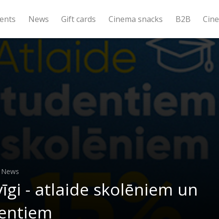
ents
News
Gift cards
Cinema snacks
B2B
Cin
, News
vīgi - atlaide skolēniem un
entiem