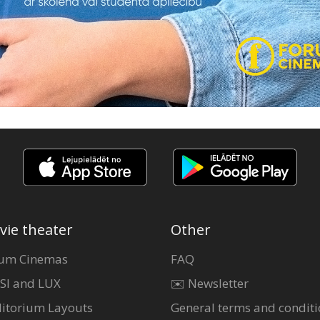
vie theater
Other
um Cinemas
FAQ
SI and LUX
✉️ Newsletter
itorium Layouts
General terms and conditi