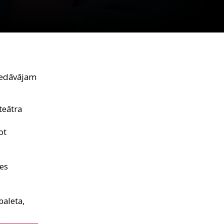
iedāvājam
teātra
ot
des
baleta,