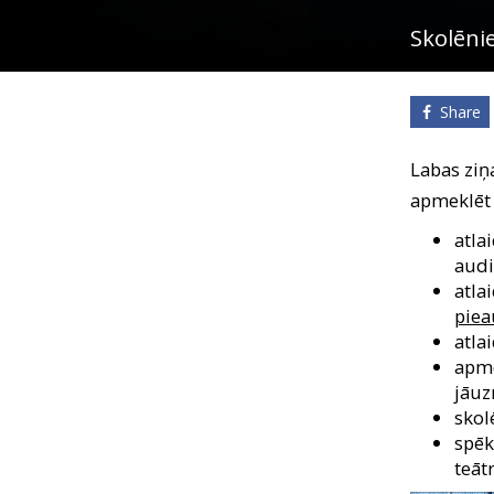
Gift
Skolēni
cards
Cinema
Share
snacks
Labas ziņ
apmeklēt
B2B
atla
audi
Cinema
atla
Club
pie
atla
apme
jāuz
skol
spēk
teāt