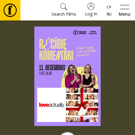
Log In
Search Films
Menu
Movies
🎵
Tickets
Culture
Events
News