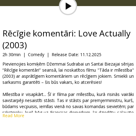
Gift
cards
Cinema
Rēcīgie komentāri: Love Actually
snacks
(2003)
B2B
2h 30min
|
Comedy
|
Release Date:
11.12.2025
Pievienojies komiķēm Džemmai Sudrabai un Santai Biezajai sērijas
“Rēcīgie komentāri” seansā, lai noskatītos filmu "Tāda ir mīlestība"
Cinema
(2003) ar asprātīgiem komentāriem un rēcīgiem jokiem. Smiekli un
Club
sarkasms garantēti – šis būs vakars, ko atcerēsies!
Mīlestība ir visapkārt... Šī ir filma par mīlestību, kurā risinās vairāki
savstarpēji nesaistīti stāsti. Tas ir stāsts par premjerministru, kurš,
būdams vecpuisis, iemīlas vienā no savas komandas sievietēm; par
rakstnieku, kurš bēg uz Francijas dienvidiem, lai dziedētu salauzto
Read More
sirdi, bet tomēr atkal iemīlas; par kādu precētu sievieti, kura
nojauš, ka viņas vīrs pamazām attālinās no viņas; par jaunlaulāto
pāri, kuram jāiztur pirmie kopdzīves pārbaudījumi; par kādu patēvu,