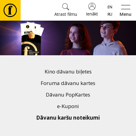
Ienākt
Atrast filmu
Menu
Filmas
🎵
Biļetes
Kino dāvanu biļetes
Kultūra
Foruma dāvanu kartes
Dāvanu PopKartes
Pasākumi
e-Kuponi
Dāvanu karšu noteikumi
Ziņas