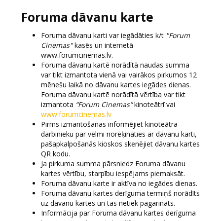
Foruma dāvanu karte
Foruma dāvanu karti var iegādāties k/t
"Forum
Cinemas"
kasēs un internetā
www.forumcinemas.lv.
Foruma dāvanu kartē norādītā naudas summa
var tikt izmantota vienā vai vairākos pirkumos 12
mēnešu laikā no dāvanu kartes iegādes dienas.
Foruma dāvanu kartē norādītā vērtība var tikt
izmantota
“Forum Cinemas“
kinoteātrī vai
www.forumcinemas.lv
Pirms izmantošanas informējiet kinoteātra
darbinieku par vēlmi norēķināties ar dāvanu karti,
pašapkalpošanās kioskos skenējiet dāvanu kartes
QR kodu.
Ja pirkuma summa pārsniedz Foruma dāvanu
kartes vērtību, starpību iespējams piemaksāt.
Foruma dāvanu karte ir aktīva no iegādes dienas.
Foruma dāvanu kartes derīguma termiņš norādīts
uz dāvanu kartes un tas netiek pagarināts.
Informācija par Foruma dāvanu kartes derīguma