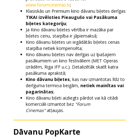
www.forumcinemas.lv
;
Klasiskās un Premium kino dāvanu biļetes derīgas
TIKAI izvēloties Pieaugušo vai Pasākuma
biļetes kategoriju
;
Ja Kino dāvanu biļetes vērtība ir mazāka par
biļetes cenu, starpība ir jāpiemaksā;
Kino dāvanu biļetes un iegādātās biļetes cenas
starpība netiek kompensēta;
Kino dāvanu biļetes nav derīgas uz īpašajiem
pasākumiem un kino festivāliem (MET Operas
izrādēm, Riga IFF u.c.). Detalizētāk skatīt katra
pasākuma aprakstā;
Kino dāvanu biļetes
, kas nav izmantotas līdz to
derīguma termiņa beigām,
netiek mainītas vai
pagarinātas
;
Kino dāvanu biļeti aizliegts pārdot vai kā citādi
komerciāli izmantot bez
"Forum
Cinemas"
atļaujas.
Dāvanu PopKarte