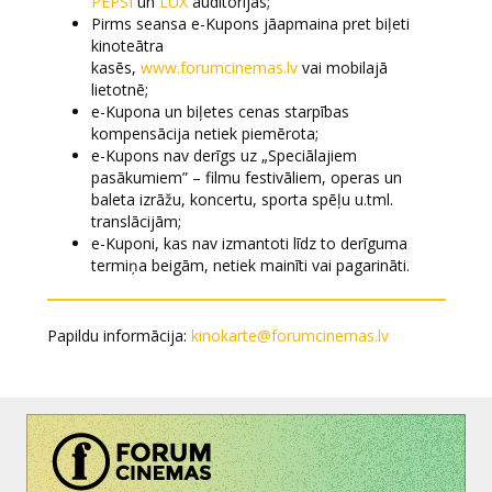
PEPSI
un
LUX
auditorijās;
Pirms seansa e-Kupons jāapmaina pret biļeti
kinoteātra
kasēs,
www.forumcinemas.lv
vai mobilajā
lietotnē;
e-Kupona un biļetes cenas starpības
kompensācija netiek piemērota;
e-Kupons nav derīgs uz „Speciālajiem
pasākumiem” – filmu festivāliem, operas un
baleta izrāžu, koncertu, sporta spēļu u.tml.
translācijām;
e-Kuponi, kas nav izmantoti līdz to derīguma
termiņa beigām, netiek mainīti vai pagarināti.
Papildu informācija:
kinokarte@forumcinemas.lv