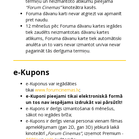
termiņu un neizmantoto atlikumu pieejama
“Forum Cinemas”
kinoteātra kasēs.
Foruma dāvanu karti nevar atgriezt vai apmainīt
pret naudu.
12 mēnešus pēc Foruma dāvanu kartes iegādes
tiek zaudēts neizmantotais dāvanu kartes
atlikums, Foruma dāvanu karte tiek automātiski
anulēta un to vairs nevar izmantot un/vai nevar
pagarināt tās derīguma termiņu.
e-Kupons
e-Kuponus var iegādāties
tikai
www.forumcinemas.lv
;
e-Kuponi pieejami tikai elektroniskā formā
un tos nav iespējams izdrukāt vai pārsūtīt!
e-Kupons ir derīgs izmantošanai 6 mēnešus,
sākot no iegādes brīža;
e-Kupons ir derīgs vienai personai vienam filmas
apmeklējumam (gan 2D, gan 3D) jebkurā laikā
kinoteātrī
„Forum Cinemas”
, izņemot Premium -