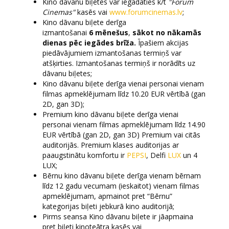
Kino dāvanu biļetes var iegādāties k/t
"Forum
Cinemas"
kasēs vai
www.forumcinemas.lv
;
Kino dāvanu biļete derīga
izmantošanai
6 mēnešus
,
sākot no nākamās
dienas pēc iegādes brīža.
Īpašiem akcijas
piedāvājumiem izmantošanas termiņš var
atšķirties. Izmantošanas termiņš ir norādīts uz
dāvanu biļetes;
Kino dāvanu biļete derīga vienai personai vienam
filmas apmeklējumam līdz 10.20 EUR vērtībā (gan
2D, gan 3D);
Premium kino dāvanu biļete derīga vienai
personai vienam filmas apmeklējumam līdz 14.90
EUR vērtībā (gan 2D, gan 3D) Premium vai citās
auditorijās. Premium klases auditorijas ar
paaugstinātu komfortu ir
PEPSI
, Delfi
LUX
un 4
LUX;
Bērnu kino dāvanu biļete derīga vienam bērnam
līdz 12 gadu vecumam (ieskaitot) vienam filmas
apmeklējumam, apmainot pret “Bērnu”
kategorijas biļeti jebkurā kino auditorijā;
Pirms seansa Kino dāvanu biļete ir jāapmaina
pret biļeti kinoteātra kasēs vai