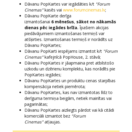
Dāvanu PopKartes var iegādāties k/t
"Forum
Cinemas"
kasēs vai
www.forumcinemas.lv
;
Dāvanu PopKarte derīga
izmantošanai
6 mēnešus
,
sākot no nākamās
dienas pēc iegādes brīža.
Īpašiem akcijas
piedāvājumiem izmantošanas termiņš var
atšķirties. Izmantošanas termiņš ir norādīts uz
Dāvanu PopKartes;
Dāvanu PopKarti iespējams izmantot k/t
"Forum
Cinemas"
kafejnīcā PopHouse, 2. stāvā;
Dāvanu PopKartes ir jāapmaina pret atbilstošo
uzkodu un dzērienu komplektu, kas norādīts pie
PopKartes iegādes;
Dāvanu PopKartes un produktu cenas starpības
kompensācija netiek piemērota;
Dāvanu PopKartes, kas nav izmantotas līdz to
derīguma termiņa beigām, netiek mainītas vai
pagarinātas;
Dāvanu PopKartes aizliegts pārdot vai kā citādi
komerciāli izmantot bez
"Forum
Cinemas"
atļaujas.