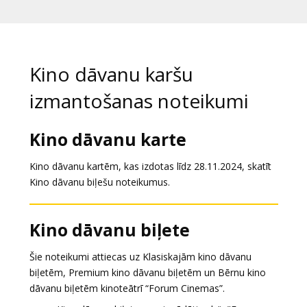
Dāvanu
kartes
Uzkodas
Kino dāvanu karšu
izmantošanas noteikumi
B2B
Kino dāvanu karte
Kino
Klubs
Kino dāvanu kartēm, kas izdotas līdz 28.11.2024, skatīt
Kino dāvanu biļešu noteikumus.
Kino dāvanu biļete
Šie noteikumi attiecas uz Klasiskajām kino dāvanu
biļetēm, Premium kino dāvanu biļetēm un Bērnu kino
dāvanu biļetēm kinoteātrī “Forum Cinemas”.