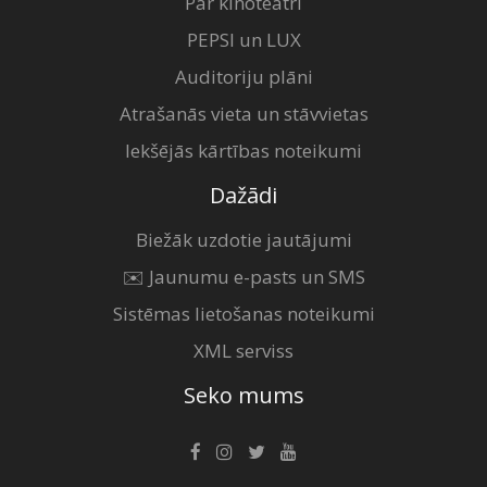
Par kinoteātri
PEPSI un LUX
Auditoriju plāni
Atrašanās vieta un stāvvietas
Iekšējās kārtības noteikumi
Dažādi
Biežāk uzdotie jautājumi
✉️ Jaunumu e-pasts un SMS
Sistēmas lietošanas noteikumi
XML serviss
Seko mums