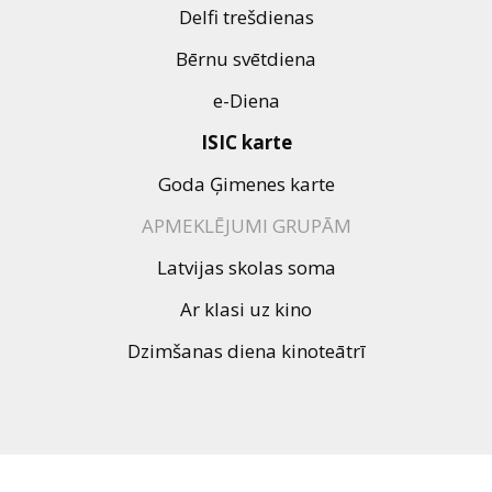
Dāvanu
Delfi trešdienas
kartes
Bērnu svētdiena
Uzkodas
e-Diena
ISIC karte
B2B
Goda Ģimenes karte
APMEKLĒJUMI GRUPĀM
Kino
Klubs
Latvijas skolas soma
Ar klasi uz kino
Dzimšanas diena kinoteātrī