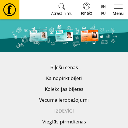
Ienākt
Atrast filmu
Menu
Filmas
🎵
Biļetes
Biļešu cenas
Kultūra
Kā nopirkt biļeti
Kolekcijas biļetes
Pasākumi
Vecuma ierobežojumi
IZDEVĪGI
Ziņas
Vieglās pirmdienas