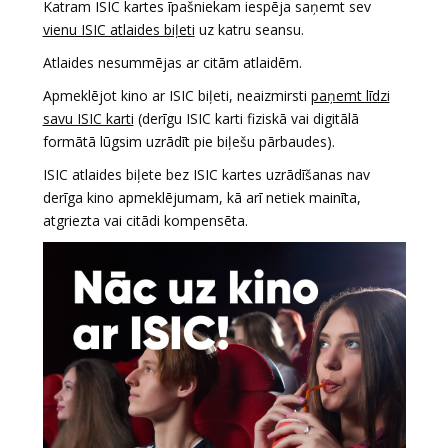
Katram ISIC kartes īpašniekam iespēja saņemt sev
vienu ISIC atlaides biļeti
uz katru seansu.
Atlaides nesummējas ar citām atlaidēm.
Apmeklējot kino ar ISIC biļeti, neaizmirsti
paņemt līdzi
savu ISIC karti
(derīgu ISIC karti fiziskā vai digitālā
formātā lūgsim uzrādīt pie biļešu pārbaudes).
ISIC atlaides biļete bez ISIC kartes uzrādīšanas nav
derīga kino apmeklējumam, kā arī netiek mainīta,
atgriezta vai citādi kompensēta.