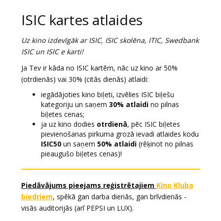
ISIC kartes atlaides
Uz kino izdevīgāk ar ISIC, ISIC skolēna, ITIC, Swedbank
ISIC un ISIC e karti!
Ja Tev ir kāda no ISIC kartēm, nāc uz kino ar 50%
(otrdienās) vai 30% (citās dienās) atlaidi:
iegādājoties kino biļeti, izvēlies ISIC biļešu
kategoriju un saņem
30% atlaidi
no pilnas
biļetes cenas;
ja uz kino dodies
otrdienā
, pēc ISIC biļetes
pievienošanas pirkuma grozā ievadi atlaides kodu
ISIC50
un saņem
50% atlaidi
(rēķinot no pilnas
pieaugušo biļetes cenas)!
Piedāvājums pieejams reģistrētajiem
Kino Kluba
biedriem
, spēkā gan darba dienās, gan brīvdienās -
visās auditorijās (arī PEPSI un LUX).