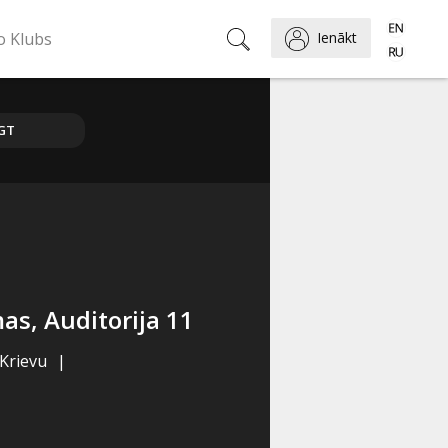
o Klubs
Ienākt
GT
s, Auditorija 11
, Krievu
|