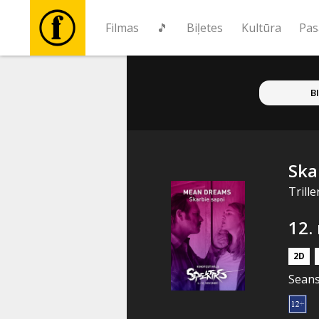
Filmas
🎵
Biļetes
Kultūra
Pas
Filmas
B
🎵
Biļetes
Ska
Trill
Kultūra
12.
Pasākumi
2D
Seans
Ziņas