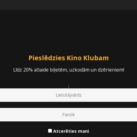
Pieejamās vietas
:
208
/
234
Pieslēdzies Kino Klubam
Līdz 20% atlaide biļetēm, uzkodām un dzērieniem!
NOPIRKT BIĻETES
;
Atcerēties mani
Biļešu pirkšana beigusies 12.11.2017 11:35