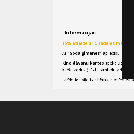
ℹ️ Informācijai:
15% atlaide ar Citadeles maksā
Ar "
Goda ģimenes
" apliecību iespē
Kino dāvanu kartes
spēkā uz
Piea
karšu kodus (10-11 simbolu virknes) a
Izvēloties biļeti ar bērnu, skolēnu/stu