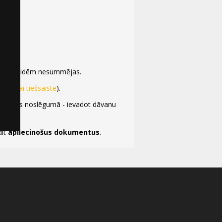
itām atlaidēm nesummējas.
kasēs vai tiešsaistē
).
 iegādes noslēgumā - ievadot dāvanu
dīt
apliecinošus dokumentus
.