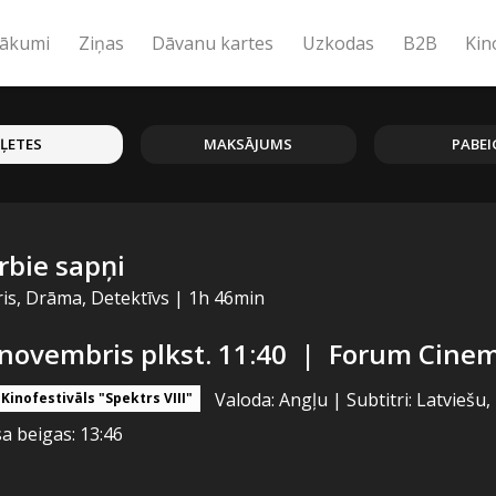
ākumi
Ziņas
Dāvanu kartes
Uzkodas
B2B
Kin
IĻETES
MAKSĀJUMS
PABEI
rbie sapņi
eris, Drāma, Detektīvs
|
1h 46min
 novembris plkst. 11:40
|
Forum Cinema
Valoda: Angļu
|
Subtitri: Latviešu
Kinofestivāls "Spektrs VIII"
a beigas: 13:46