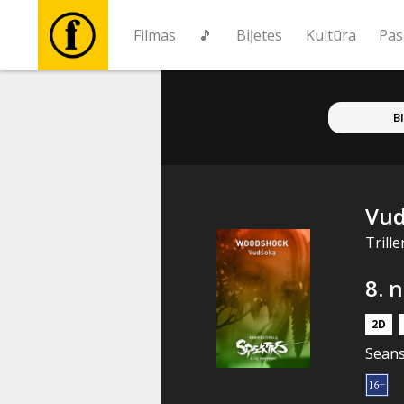
Filmas
🎵
Biļetes
Kultūra
Pas
Filmas
B
🎵
Biļetes
Vu
Trill
Kultūra
8. 
Pasākumi
2D
Seans
Ziņas