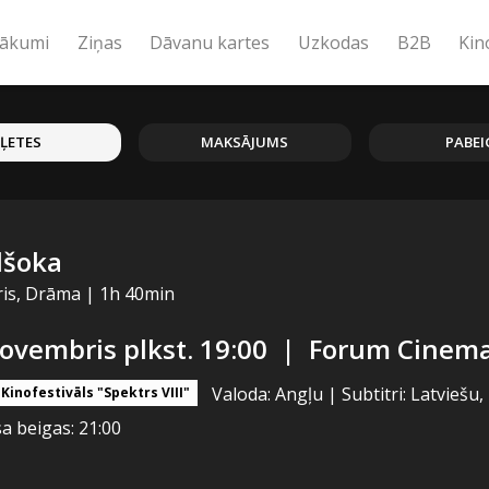
ākumi
Ziņas
Dāvanu kartes
Uzkodas
B2B
Kin
IĻETES
MAKSĀJUMS
PABEI
dšoka
eris, Drāma
|
1h 40min
novembris plkst. 19:00
|
Forum Cinemas
Valoda: Angļu
|
Subtitri: Latviešu
Kinofestivāls "Spektrs VIII"
a beigas: 21:00