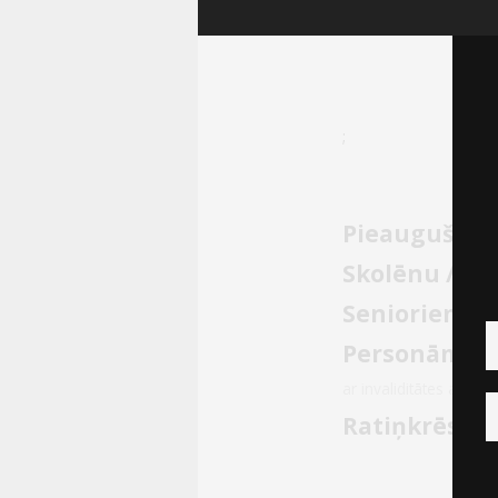
Dāvanu
kartes
Uzkodas
;
B2B
Pieaugušo
Kino
Skolēnu / S
Klubs
Senioriem
no 
Personām ar 
ar invaliditātes apli
Ratiņkrēsla 