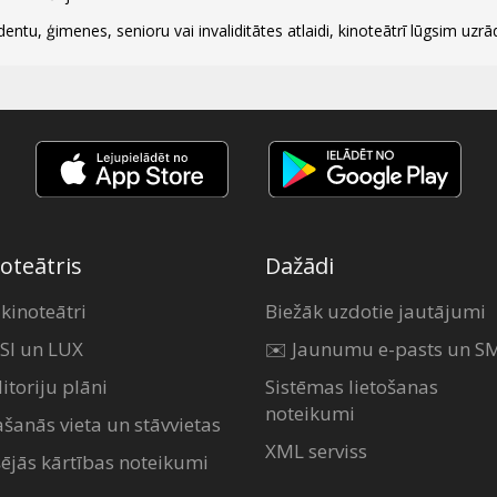
dentu, ģimenes, senioru vai invaliditātes atlaidi, kinoteātrī lūgsim uzrā
oteātris
Dažādi
 kinoteātri
Biežāk uzdotie jautājumi
SI un LUX
✉️ Jaunumu e-pasts un S
itoriju plāni
Sistēmas lietošanas
noteikumi
ašanās vieta un stāvvietas
XML serviss
šējās kārtības noteikumi