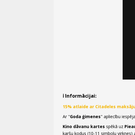
ℹ️ Informācijai:
15% atlaide ar Citadeles maksā
Ar "
Goda ģimenes
" apliecību iespē
Kino dāvanu kartes
spēkā uz
Piea
karšu kodus (10-11 simbolu virknes) a