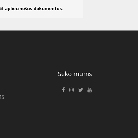
dīt
apliecinošus dokumentus
.
Seko mums
MS