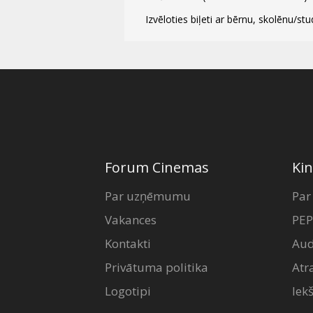
Izvēloties biļeti ar bērnu, skolēnu/stu
Forum Cinemas
Kin
Par uzņēmumu
Par
Vakances
PEP
Kontakti
Aud
Privātuma politika
Atr
Logotipi
Iek