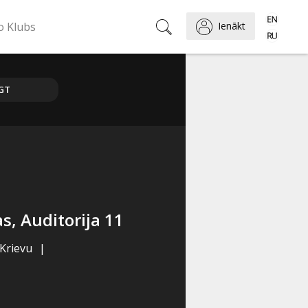
o Klubs
Ienākt
GT
, Auditorija 11
, Krievu
|