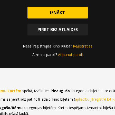
NOPIRKT BIĻETES
IENĀKT
PIRKT BEZ ATLAIDES
Neesi reģistrējies Kino Klubā?
Reģistrēties
Biļešu pirkšana beigusies 08.11.2017 18:55
Aizmirsi paroli?
Atjaunot paroli
jumu kartēm
spēkā, izvēloties
Pieaugušo
kategorijas biļetes - ar c
jams saņemt līdz pat 40% atlaidi kino biļetēm (
apliecību jāreģistrē k/t 
ugušo/Bērnu
kategorijas biļetēm. Kartes iespējams izmantot biļešu
tbilstošajā laukā.