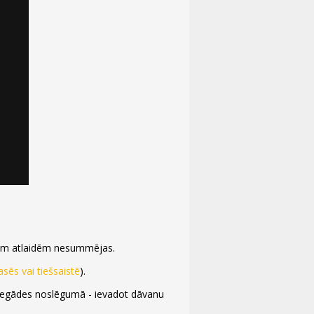
itām atlaidēm nesummējas.
kasēs vai tiešsaistē
).
 iegādes noslēgumā - ievadot dāvanu