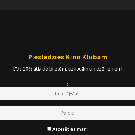
Pieejamās vietas
:
176
/
234
Pieslēdzies Kino Klubam
Līdz 20% atlaide biļetēm, uzkodām un dzērieniem!
tudentu
uzrādot skolēna vai studenta apliecību
;
60 gadu vecuma
invaliditāti
ecību un personu apliecinošu dokumentu
vieta
Atcerēties mani