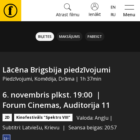
Ienākt
Atrast filmu
Menu
Filmas
BIĻETES
MAKSĀJUMS
PABEIGT
🎵
Biļetes
Lācēna Brigsbija piedzīvojumi
Piedzīvojumi, Komēdija, Drāma
|
1h 37min
Kultūra
6. novembris plkst. 19:00
|
Forum Cinemas, Auditorija 11
Pasākumi
Valoda: Angļu
|
2D
Kinofestivāls "Spektrs VIII"
Ziņas
Subtitri: Latviešu, Krievu
|
Seansa beigas: 20:57