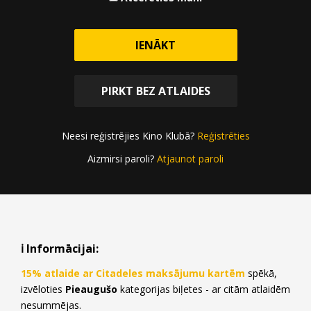
IENĀKT
NOPIRKT BIĻETES
PIRKT BEZ ATLAIDES
Neesi reģistrējies Kino Klubā?
Reģistrēties
Aizmirsi paroli?
Atjaunot paroli
Biļešu pirkšana beigusies 06.11.2017 18:55
ℹ️ Informācijai:
15% atlaide ar Citadeles maksājumu kartēm
spēkā,
izvēloties
Pieaugušo
kategorijas biļetes - ar citām atlaidēm
nesummējas.