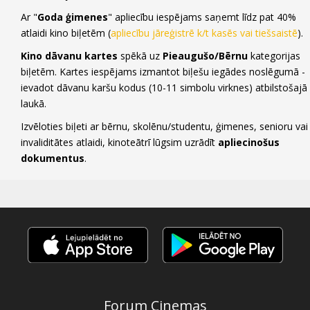
Ar "
Goda ģimenes
" apliecību iespējams saņemt līdz pat 40%
atlaidi kino biļetēm (
apliecību jāreģistrē k/t kasēs vai tiešsaistē
).
Kino dāvanu kartes
spēkā uz
Pieaugušo/Bērnu
kategorijas
biļetēm. Kartes iespējams izmantot biļešu iegādes noslēgumā -
ievadot dāvanu karšu kodus (10-11 simbolu virknes) atbilstošajā
laukā.
Izvēloties biļeti ar bērnu, skolēnu/studentu, ģimenes, senioru vai
invaliditātes atlaidi, kinoteātrī lūgsim uzrādīt
apliecinošus
dokumentus
.
Forum Cinemas