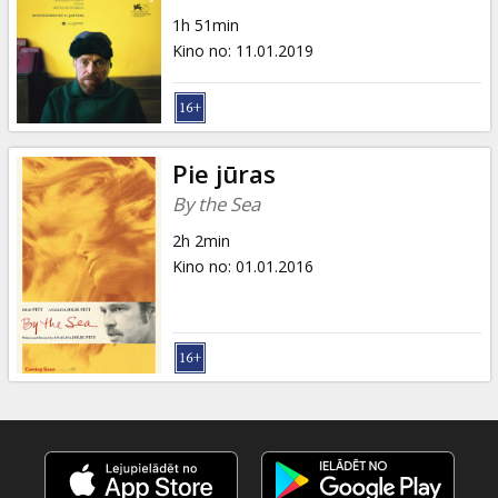
Dāvanu
1h 51min
kartes
Kino no
:
11.01.2019
Uzkodas
B2B
Pie jūras
By the Sea
Kino
2h 2min
Klubs
Kino no
:
01.01.2016