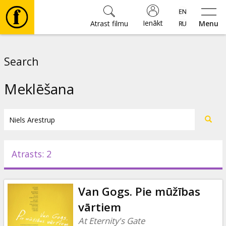
Ienākt
Atrast filmu
Menu
Filmas
Search
🎵
Meklēšana
Biļetes
Kultūra
Atrasts: 2
Pasākumi
Van Gogs. Pie mūžības
Ziņas
vārtiem
At Eternity's Gate