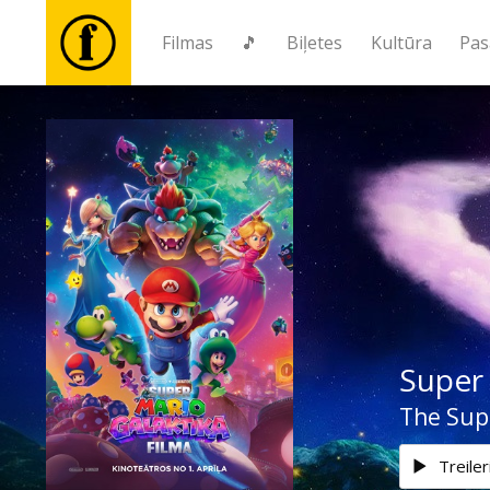
Filmas
🎵
Biļetes
Kultūra
Pas
Filmas
🎵
Biļetes
Kultūra
Super 
Pasākumi
The Sup
Ziņas
Treiler