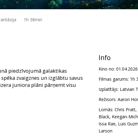
antāzija
1h 38min
Info
Kino no:
01.04.2026
unā piedzīvojumā galaktikas
 spēka zvaigznes un izglābtu savus
Filmas garums:
1h 
zera juniora plāni pārņemt visu
Izplatītājs:
Latvian T
Režisors:
Aaron Hor
Lomās:
Chris Pratt
,
Black
,
Keegan-Mich
Issa Rae
,
Luis Guz
Larson
tviešu valodā;