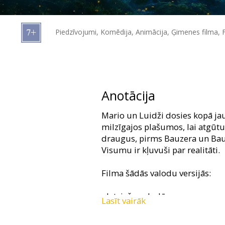
Dāvanu
kartes
Piedzīvojumi, Komēdija, Animācija, Ģimenes filma, F
Uzkodas
B2B
Anotācija
Kino
Mario un Luidži dosies kopā ja
Klubs
milzīgajos plašumos, lai atgūtu
draugus, pirms Bauzera un Bau
Visumu ir kļuvuši par realitāti.
Filma šādās valodu versijās:
- latviešu valodā;
Lasīt vairāk
- krievu valodā, ar subtitriem la