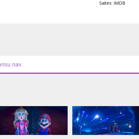
Saites:
IMDB
viešu valodā.
ansu nav.