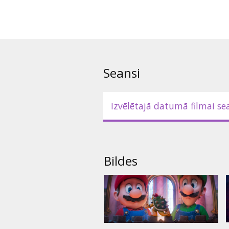
- angļu valodā ar subtitriem lat
Seansi
Izvēlētajā datumā filmai se
Bildes