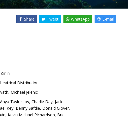
Share
Tweet
WhatsApp
E-mail
38min
heatrical Distribution
vath
,
Michael Jelenic
Anya Taylor-Joy
,
Charlie Day
,
Jack
ael Key
,
Benny Safdie
,
Donald Glover
,
mán
,
Kevin Michael Richardson
,
Brie