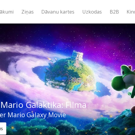
ākumi
Ziņas
Dāvanu kartes
Uzkodas
B2B
Kin
Mario Galaktika: Filma
er Mario Galaxy Movie
is