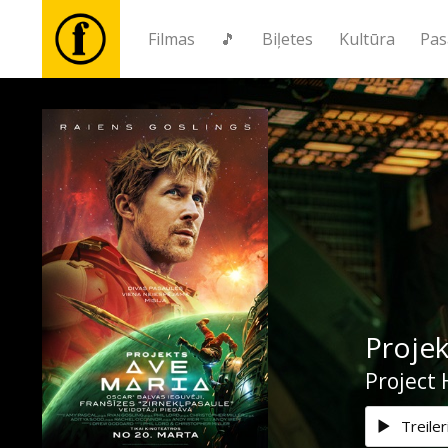
Filmas
🎵
Biļetes
Kultūra
Pas
Filmas
🎵
Biļetes
Kultūra
Projek
Pasākumi
Project 
Ziņas
Treiler