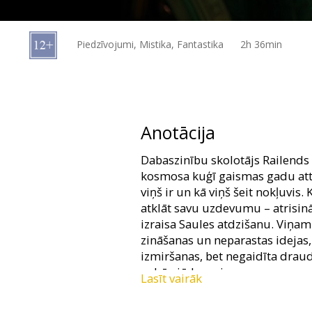
Dāvanu
kartes
Piedzīvojumi, Mistika, Fantastika
2h 36min
Uzkodas
B2B
Anotācija
Kino
Dabaszinību skolotājs Railends
Klubs
kosmosa kuģī gaismas gadu att
viņš ir un kā viņš šeit nokļuvis.
atklāt savu uzdevumu – atrisin
izraisa Saules atdzišanu. Viņam
zināšanas un neparastas idejas,
izmiršanas, bet negaidīta drau
nebūs jādara vienam.
Lasīt vairāk
Filma angļu valodā ar subtitrie