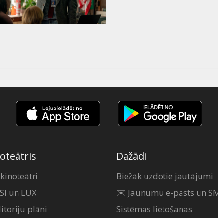
oteātris
Dažādi
 kinoteātri
Biežāk uzdotie jautājumi
SI un LUX
✉️ Jaunumu e-pasts un S
itoriju plāni
Sistēmas lietošanas