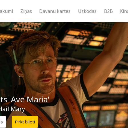
ākumi
Ziņas
Dāvanu kartes
Uzkodas
B2B
Kin
ts 'Ave Maria'
Hail Mary
is
Pirkt biļeti