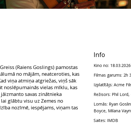
Info
Kino no:
18.03.2026
 Greiss (Raiens Goslings) pamostas
ālumā no mājām, neatceroties, kas
Filmas garums:
2h 
 Kad viņa atmiņa atgriežas, viņš sāk
Izplatītājs:
Acme Fil
āt noslēpumainās vielas mīklu, kas
 jāizmanto savas zinātnieka
Režisors:
Phil Lord
,
 lai glābtu visu uz Zemes no
Lomās:
Ryan Gosli
dzība nozīmē, iespējams, viņam tas
Boyce
,
Milana Vayn
Saites:
IMDB
m latviešu un krievu valodā.