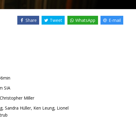
Share
Tweet
WhatsApp
E-mail
36min
m SIA
Christopher Miller
ng
,
Sandra Hüller
,
Ken Leung
,
Lionel
trub