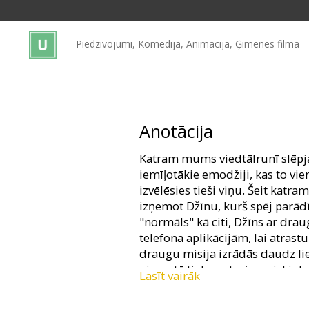
Dāvanu
kartes
Piedzīvojumi, Komēdija, Animācija, Ģimenes filma
Uzkodas
B2B
Anotācija
Kino
Katram mums viedtālrunī slēpja
Klubs
iemīļotākie emodžiji, kas to vie
izvēlēsies tieši viņu. Šeit katr
izņemot Džīnu, kurš spēj parād
"normāls" kā citi, Džīns ar dr
telefona aplikācijām, lai atrast
draugu misija izrādās daudz lie
pirms tā tiek neatgriezeniski dz
Lasīt vairāk
Filma dublēta latviešu un krievu