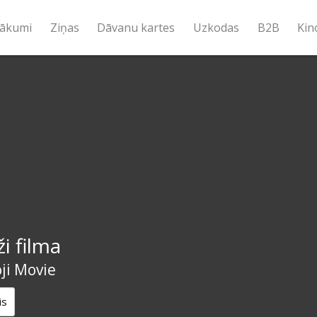
ākumi
Ziņas
Dāvanu kartes
Uzkodas
B2B
Kin
i filma
ji Movie
is