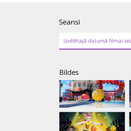
valodā. Filma 2D un 3D formātā
Seansi
Izvēlētajā datumā filmai se
Bildes