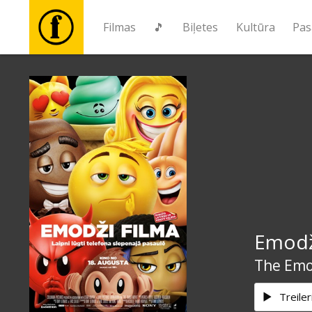
Filmas
🎵
Biļetes
Kultūra
Pas
Filmas
🎵
Biļetes
Kultūra
Emodž
Pasākumi
The Emo
Ziņas
Treiler