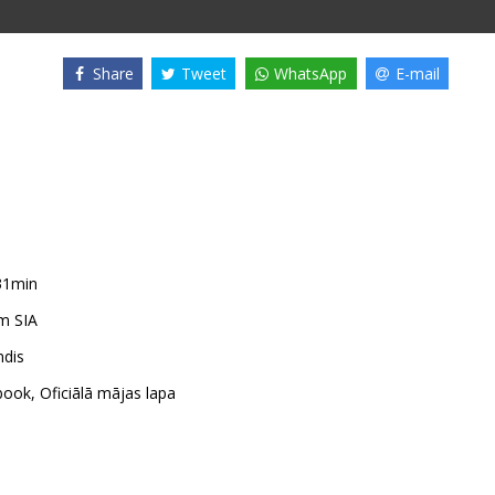
Share
Tweet
WhatsApp
E-mail
31min
m SIA
dis
book
,
Oficiālā mājas lapa