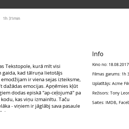
1h 31min
Info
Kino no:
18.08.2017
s Tekstopole, kurā mīt visi
n gaida, kad tālruņa lietotājs
Filmas garums:
1h 
am emodžijam ir viena sejas izteiksme,
Izplatītājs:
Acme Fil
īt dažādas emocijas. Apņēmies kļūt
augiem dodas episkā "ap-ceļojumā" pa
Režisors:
Tony Leon
u kodu, kas viņu izmainītu. Taču
Saites:
IMDB
,
Face
lāka - viņiem ir jāglābj sava pasaule
ēsta.
 valodā. Atsevišķi seansi - angļu