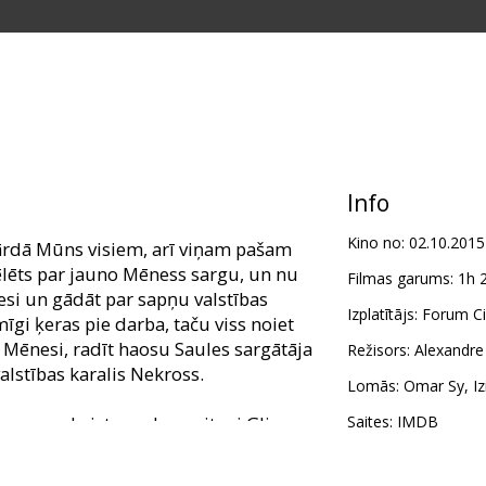
Info
Kino no:
02.10.2015
ārdā Mūns visiem, arī viņam pašam
ēlēts par jauno Mēness sargu, un nu
Filmas garums:
1h 
esi un gādāt par sapņu valstības
Izplatītājs:
Forum Ci
īgi ķeras pie darba, taču viss noiet
 Mēnesi, radīt haosu Saules sargātāja
Režisors:
Alexandr
alstības karalis Nekross.
Lomās:
Omar Sy
,
Iz
onu un skaisto vaska meiteni Glimu
Saites:
IMDB
ārtību pasaulē.