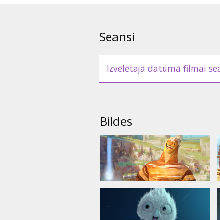
Filmu ieskaņojuši: Valdis Vanag
(Glima), Artis Robežnieks (Sohon
Kirmuška (Glimas tēvs).
Seansi
Filma dublēta latviešu un kriev
Izvēlētajā datumā filmai se
Filma 3D formātā.
*Atsevišķos kinoteātros arī 2D.
kinoteātru repertuāros.
Bildes