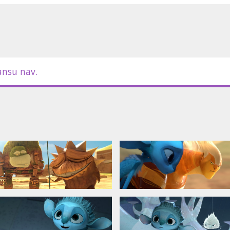
s (Mūns), Elizabete Laura Porgante
s), Dainis Porgants (Lījons), Jānis
u valodā.
ansu nav.
 Sīkāka informācija par formātiem -