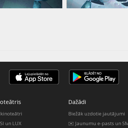
oteātris
Dažādi
 kinoteātri
Biežāk uzdotie jautājumi
SI un LUX
✉️ Jaunumu e-pasts un S