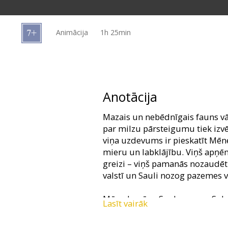
Dāvanu
kartes
Animācija
1h 25min
Uzkodas
B2B
Anotācija
Kino
Mazais un nebēdnīgais fauns v
Klubs
par milzu pārsteigumu tiek izv
viņa uzdevums ir pieskatīt Mēn
mieru un labklājību. Viņš apņēm
greizi – viņš pamanās nozaudēt
valstī un Sauli nozog pazemes v
Mūns kopā ar Saules sargu Soh
Lasīt vairāk
dodas atgūt Sauli un atgriezt k