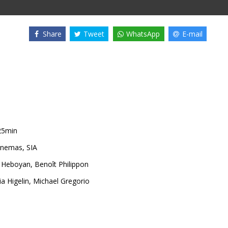
Share
Tweet
WhatsApp
E-mail
25min
nemas, SIA
e Heboyan
,
Benoît Philippon
ia Higelin
,
Michael Gregorio