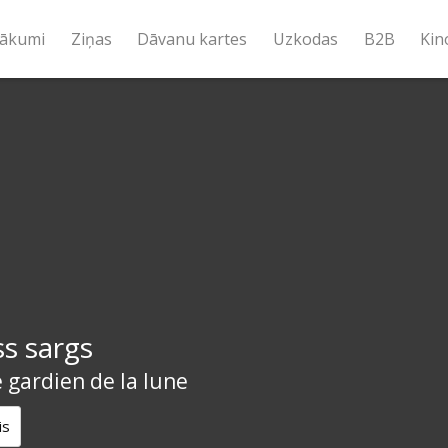
ākumi
Ziņas
Dāvanu kartes
Uzkodas
B2B
Kin
s sargs
 gardien de la lune
is