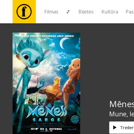
Filmas
🎵
Biļetes
Kultūra
Pas
Filmas
🎵
Biļetes
Kultūra
Mēnes
Pasākumi
Mune, le
Ziņas
Treiler